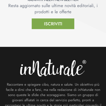
Resta aggiornato sulle ultime novità editoriali, i
prodotti e le offerte
ISCRIVITI
Footer
Raccontare e spiegare cibo, natura e salute. Un obiettivo più
facile a dirsi che a farsi, ma nella redazione di inNaturale non
sono queste le sfide che scoraggiano. Siamo un gruppo di
giovani affiatati in cerca del servizio perfetto, pronti a
raccontarvi le ultime novità e le storie più particolari riguardo il