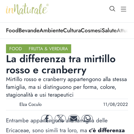
open Menu
open
Food
Bevande
Ambiente
Cultura
Cosmesi
Salute
Attuali
FOOD
FRUTTA & VERDURA
La differenza tra mirtillo
rosso e cranberry
Mirtillo rosso e cranberry appartengono alla stessa
famiglia, ma si distinguono per forma, colore,
stagionalità e usi terapeutici
Elza Coculo
11/08/2022
Entrambe appartengono alla famiglia delle
facebook
twitter
mail
whatsapp
Ericaceae, sono simili tra loro, ma
c’è differenza