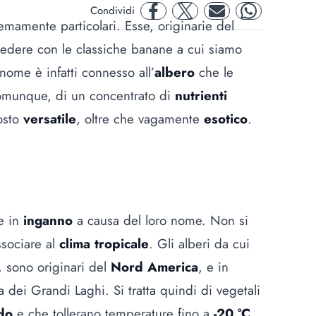
Condividi
facebook
twitter
mail
whatsapp
remamente particolari. Esse, originarie del
vedere con le classiche banane a cui siamo
 nome è infatti connesso all’
albero
che le
 comunque, di un concentrato di
nutrienti
tosto
versatile
, oltre che vagamente
esotico
.
e in
inganno
a causa del loro nome. Non si
ssociare al
clima tropicale
. Gli alberi da cui
 sono originari del
Nord America
, e in
 dei Grandi Laghi. Si tratta quindi di vegetali
ddo
e che tollerano temperature fino a
-20 °C
.