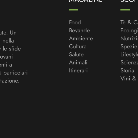
Food
Tè & C
Bevande
Ecolog
ute. Un
Ambiente
Nutriz
a nella
Cultura
Spezie
 le sfide
Salute
Lifestyl
ovani
Animali
Scienz
onti a
Itinerari
Storia
ù particolari
Vini &
tazione.