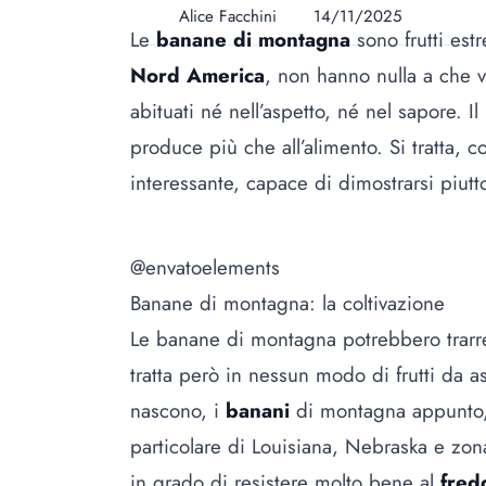
Alice Facchini
14/11/2025
Le
banane di montagna
sono frutti est
Nord America
, non hanno nulla a che 
abituati né nell’aspetto, né nel sapore. Il
produce più che all’alimento. Si tratta,
interessante, capace di dimostrarsi piut
@envatoelements
Banane di montagna: la coltivazione
Le banane di montagna potrebbero trarr
tratta però in nessun modo di frutti da a
nascono, i
banani
di montagna appunto,
particolare di Louisiana, Nebraska e zona
in grado di resistere molto bene al
fre