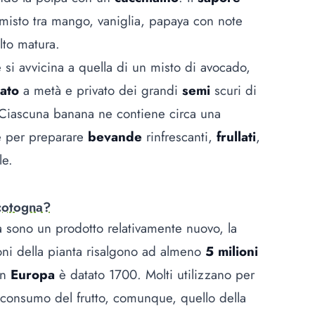
 misto tra mango, vaniglia, papaya con note
lto matura.
e si avvicina a quella di un misto di avocado,
iato
a metà e privato dei grandi
semi
scuri di
. Ciascuna banana ne contiene circa una
he per preparare
bevande
rinfrescanti,
frullati
,
le.
 cotogna?
 sono un prodotto relativamente nuovo, la
oni della pianta risalgono ad almeno
5 milioni
in
Europa
è datato 1700. Molti utilizzano per
 consumo del frutto, comunque, quello della