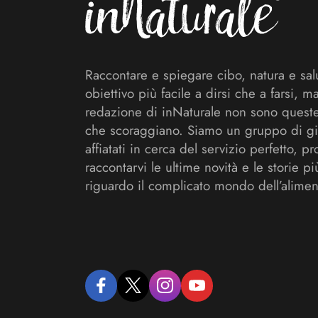
Raccontare e spiegare cibo, natura e sal
obiettivo più facile a dirsi che a farsi, m
redazione di inNaturale non sono queste
che scoraggiano. Siamo un gruppo di gi
affiatati in cerca del servizio perfetto, pr
raccontarvi le ultime novità e le storie pi
riguardo il complicato mondo dell’alimen
facebook
twitter
instagram
youtube