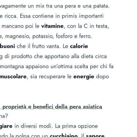
vagamente un mix tra una pera e una patata.
 ricca. Essa contiene in primis importanti
n mancano poi le
vitamine
, con la C in testa,
, magnesio, potassio, fosforo e ferro.
 buoni
che il frutto vanta. Le
calorie
 di prodotto che apportano alla dieta circa
 montagna appaiono un’ottima scelta per chi fa
muscolare
, sia recuperare le
energie
dopo
, proprietà e benefici della pera asiatica
gna?
giare
in diversi modi. La prima opzione
endo la polpa con un
cucchiaino
. Il
sapore