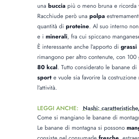
una
buccia
più o meno bruna e ricorda 
Racchiude però una
polpa
estremamente
quantità di
proteine
. Al suo interno no
e i
minerali
, fra cui spiccano manganese
È interessante anche l’apporto di
grassi
rimangono per altro contenute, con 100 g
80 kcal
. Tutto considerato le banane di
sport
e vuole sia favorire la costruzione
l’attività.
LEGGI ANCHE
:
Nashi: caratteristiche
Come si mangiano le banane di monta
Le banane di montagna si possono
man
consiste nel consumarle
fresche
, estra