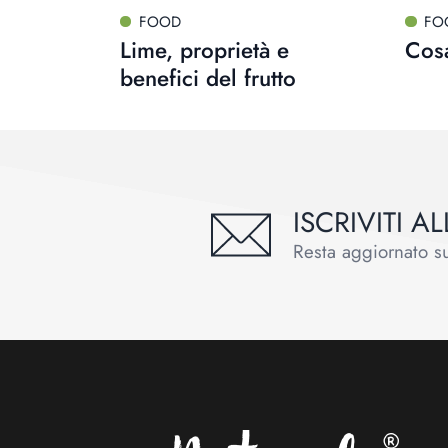
FOOD
FO
Lime, proprietà e
Cosa
benefici del frutto
ISCRIVITI 
Resta aggiornato sul
Footer