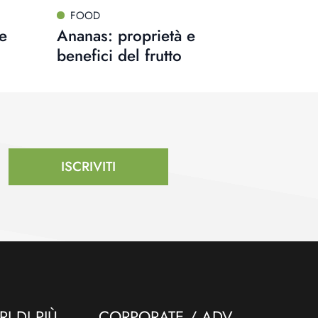
FOOD
e
Ananas: proprietà e
benefici del frutto
ISCRIVITI
I DI PIÙ
CORPORATE / ADV