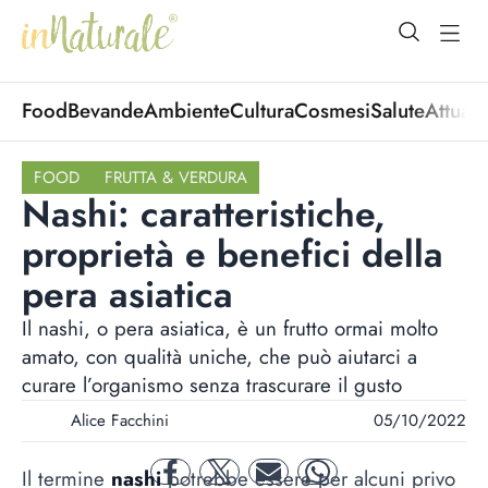
open Menu
open
Food
Bevande
Ambiente
Cultura
Cosmesi
Salute
Attuali
FOOD
FRUTTA & VERDURA
Nashi: caratteristiche,
proprietà e benefici della
pera asiatica
Il nashi, o pera asiatica, è un frutto ormai molto
amato, con qualità uniche, che può aiutarci a
curare l’organismo senza trascurare il gusto
Alice Facchini
05/10/2022
Il termine
nashi
potrebbe essere per alcuni privo
facebook
twitter
mail
whatsapp