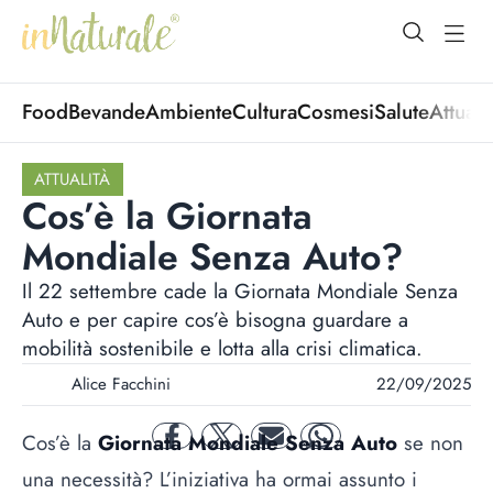
open Menu
open
Food
Bevande
Ambiente
Cultura
Cosmesi
Salute
Attuali
ATTUALITÀ
Cos’è la Giornata
Mondiale Senza Auto?
Il 22 settembre cade la Giornata Mondiale Senza
Auto e per capire cos’è bisogna guardare a
mobilità sostenibile e lotta alla crisi climatica.
Alice Facchini
22/09/2025
Cos’è la
Giornata Mondiale Senza Auto
se non
facebook
twitter
mail
whatsapp
una necessità? L’iniziativa ha ormai assunto i