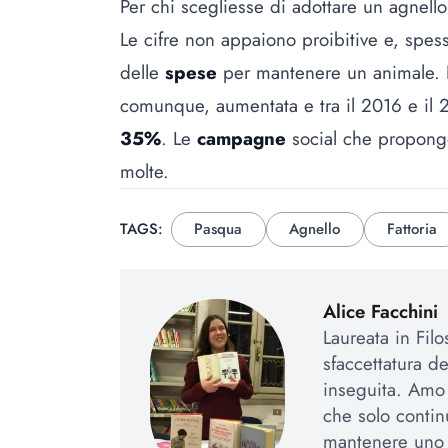
Per chi scegliesse di adottare un agnello
Le cifre non appaiono proibitive e, spes
delle
spese
per mantenere un animale. N
comunque, aumentata e tra il 2016 e il 20
35%
. Le
campagne
social che propongon
molte.
TAGS:
Pasqua
Agnello
Fattoria
Alice Facchini
Laureata in Fil
sfaccettatura d
inseguita. Amo l
che solo contin
mantenere uno 