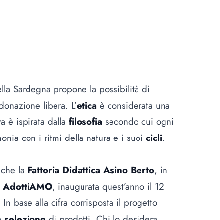
lla Sardegna propone la possibilità di
onazione libera. L’
etica
è considerata una
iva è ispirata dalla
filosofia
secondo cui ogni
monia con i ritmi della natura e i suoi
cicli
.
nche la
Fattoria Didattica Asino Berto
, in
a
AdottiAMO
, inaugurata quest’anno il 12
In base alla cifra corrisposta il progetto
na
selezione
di prodotti. Chi lo desidera