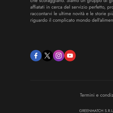
che scoraggiano. Siamo un gruppo di gi
affiatati in cerca del servizio perfetto, pr
raccontarvi le ultime novità e le storie pi
riguardo il complicato mondo dell’alimen
facebook
twitter
instagram
youtube
Termini e condi
GREENMATCH S.R.L. S