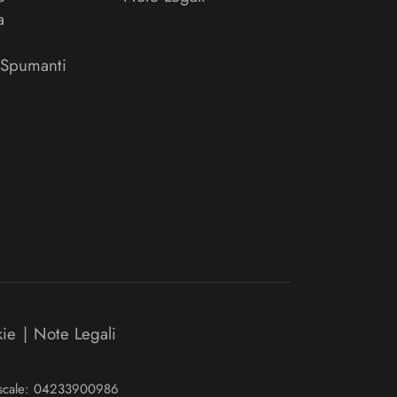
a
 Spumanti
kie
|
Note Legali
Fiscale: 04233900986