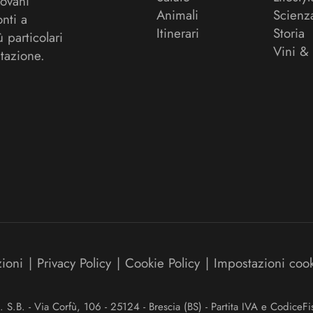
ovani
Animali
Scienz
onti a
Itinerari
Storia
ù particolari
Vini &
tazione.
zioni
|
Privacy Policy
|
Cookie Policy
|
Impostazioni coo
.B. - Via Corfù, 106 - 25124 - Brescia (BS) - Partita IVA e Codice