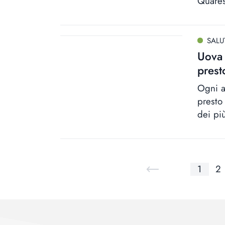
Quares
SALU
Uova 
presto
Ogni a
presto
dei pi
1
2