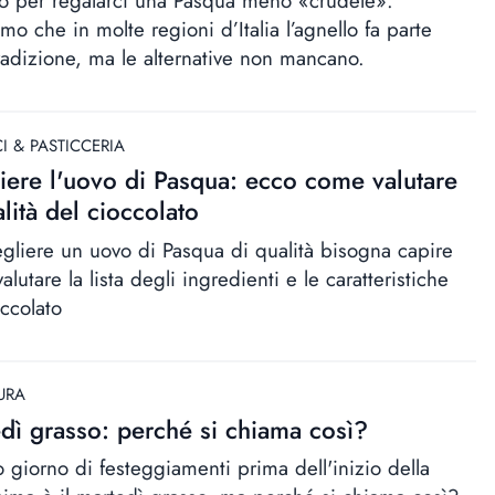
o per regalarci una Pasqua meno «crudele».
o che in molte regioni d’Italia l’agnello fa parte
tradizione, ma le alternative non mancano.
I & PASTICCERIA
iere l'uovo di Pasqua: ecco come valutare
alità del cioccolato
egliere un uovo di Pasqua di qualità bisogna capire
lutare la lista degli ingredienti e le caratteristiche
occolato
URA
dì grasso: perché si chiama così?
o giorno di festeggiamenti prima dell'inizio della