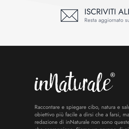
ISCRIVITI 
Resta aggiornato sul
Footer
Raccontare e spiegare cibo, natura e sal
obiettivo più facile a dirsi che a farsi, m
redazione di inNaturale non sono queste