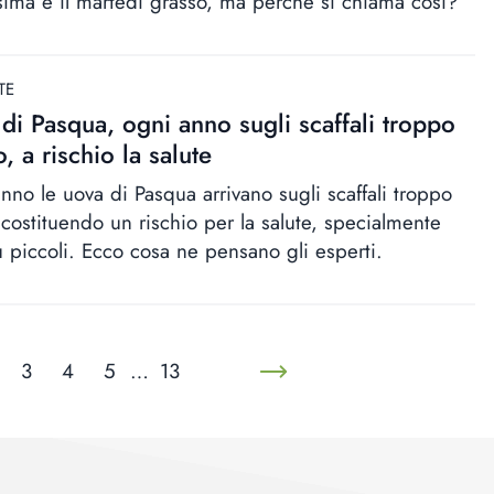
ima è il martedì grasso, ma perché si chiama così?
TE
di Pasqua, ogni anno sugli scaffali troppo
, a rischio la salute
nno le uova di Pasqua arrivano sugli scaffali troppo
 costituendo un rischio per la salute, specialmente
ù piccoli. Ecco cosa ne pensano gli esperti.
3
4
5
…
13