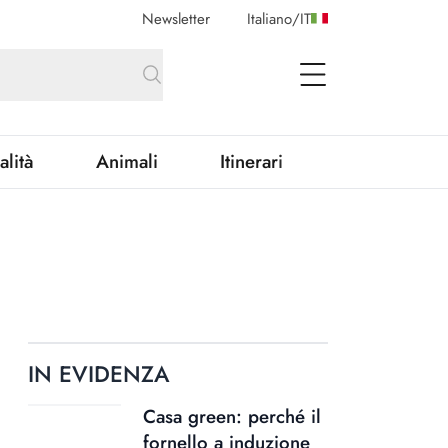
Newsletter
Italiano
/
IT
open Menu
alità
Animali
Itinerari
IN EVIDENZA
Casa green: perché il
fornello a induzione