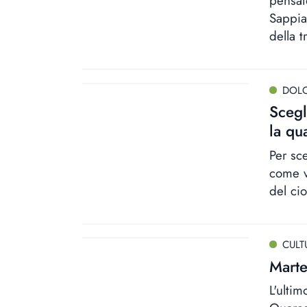
pensat
Sappiam
della 
DOLC
Scegl
la qu
Per sc
come va
del ci
CULT
Marte
L'ultim