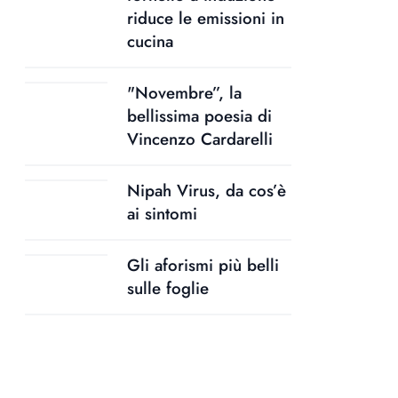
riduce le emissioni in
cucina
"Novembre”, la
bellissima poesia di
Vincenzo Cardarelli
Nipah Virus, da cos’è
ai sintomi
Gli aforismi più belli
sulle foglie