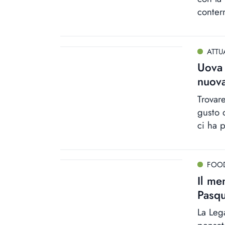
conter
ATTU
Uova 
nuova
Trovar
gusto 
ci ha 
FOO
Il me
Pasq
La Leg