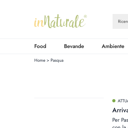
Food
Bevande
Ambiente
Home
>
Pasqua
ATTU
Arriv
Per Pas
con la