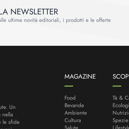
ALLA NEWSLETTER
le ultime novità editoriali, i prodotti e le offerte
MAGAZINE
SCOPR
Food
Tè & C
Bevande
Ecolog
ute. Un
Ambiente
Nutriz
a nella
Cultura
Spezie
 le sfide
Salute
Lifestyl