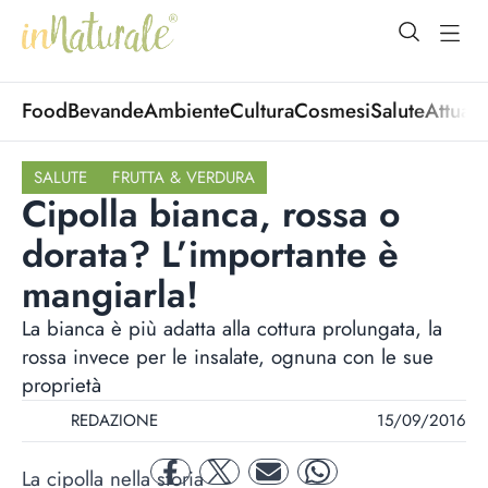
open Menu
open
Food
Bevande
Ambiente
Cultura
Cosmesi
Salute
Attuali
SALUTE
FRUTTA & VERDURA
Cipolla bianca, rossa o
dorata? L’importante è
mangiarla!
La bianca è più adatta alla cottura prolungata, la
rossa invece per le insalate, ognuna con le sue
proprietà
REDAZIONE
15/09/2016
La cipolla nella storia
facebook
twitter
mail
whatsapp