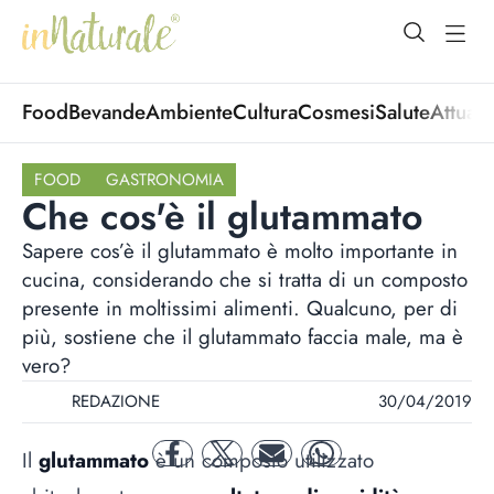
open Menu
open
Food
Bevande
Ambiente
Cultura
Cosmesi
Salute
Attuali
FOOD
GASTRONOMIA
Che cos'è il glutammato
Sapere cos’è il glutammato è molto importante in
cucina, considerando che si tratta di un composto
presente in moltissimi alimenti. Qualcuno, per di
più, sostiene che il glutammato faccia male, ma è
vero?
REDAZIONE
30/04/2019
Il
glutammato
è un composto utilizzato
facebook
twitter
mail
whatsapp