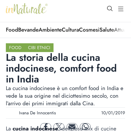
open Menu
open
Food
Bevande
Ambiente
Cultura
Cosmesi
Salute
Attuali
FOOD
CIBI ETNICI
La storia della cucina
indocinese, comfort food
in India
La cucina indocinese è un comfort food in India e
vede la sua origine nel diciottesimo secolo, con
l’arrivo dei primi immigrati dalla Cina.
Ivana De Innocentis
10/01/2019
La
cucina indocinese
, delizioso mix di cucine
facebook
twitter
mail
whatsapp