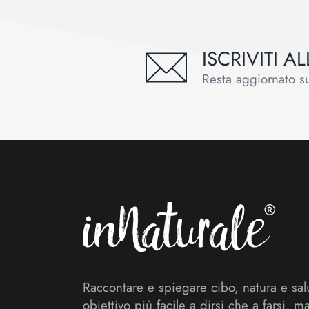
ISCRIVITI 
Resta aggiornato sul
Footer
Raccontare e spiegare cibo, natura e sal
obiettivo più facile a dirsi che a farsi, m