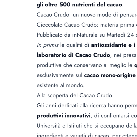
gli oltre 500 nutrienti del cacao
.
Cacao Crudo: un nuovo modo di pensare
Cioccolato Cacao Crudo: materia prima
Pubblicato da
inNaturale
su Martedì 24 
In primis
le qualità di
antiossidante e i 
laboratorio di Cacao Crudo
, nei press
produttive che conservano al meglio le
q
esclusivamente sul
cacao mono-origine
esistente al mondo.
Alla scoperta del Cacao Crudo
Gli anni dedicati alla ricerca hanno pe
produttivi innovativi
, di confrontarsi c
Università e Istituti che si occupano del
ingredienti e varietà di cacao, per otte