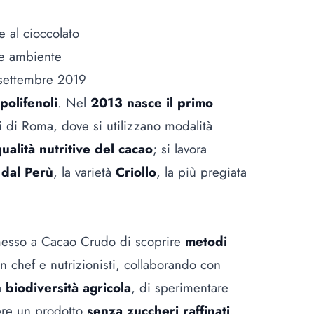
 al cioccolato
 e ambiente
settembre 2019
polifenoli
. Nel
2013 nasce il primo
i di Roma, dove si utilizzano modalità
ualità nutritive del cacao
; si lavora
 dal Perù
, la varietà
Criollo
, la più pregiata
rmesso a Cacao Crudo di scoprire
metodi
on chef e nutrizionisti, collaborando con
la
biodiversità agricola
, di sperimentare
nere un prodotto
senza zuccheri raffinati
,