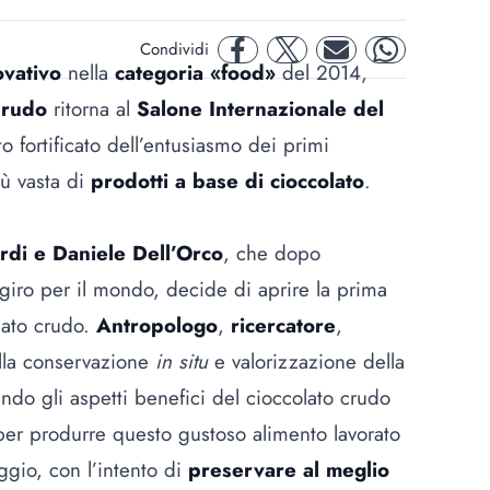
Condividi
facebook
twitter
mail
whatsapp
ovativo
nella
categoria «food»
del 2014,
Crudo
ritorna al
Salone Internazionale del
o fortificato dell’entusiasmo dei primi
ù vasta di
prodotti a base di cioccolato
.
rdi e Daniele Dell’Orco
, che dopo
 giro per il mondo, decide di aprire la prima
lato crudo.
Antropologo
,
ricercatore
,
ella conservazione
in situ
e valorizzazione della
endo gli aspetti benefici del cioccolato crudo
per produrre questo gustoso alimento lavorato
ggio, con l’intento di
preservare al meglio