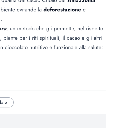
qualità del cacao Criollo dall
’Amazzonia
ambiente evitando la
deforestazione
e
a.
kra
, un metodo che gli permette, nel rispetto
iante per i riti spirituali, il cacao e gli altri
n cioccolato nutritivo e funzionale alla salute:
lato