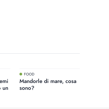
FOOD
semi
Mandorle di mare, cosa
o un
sono?