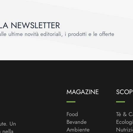
ALLA NEWSLETTER
le ultime novità editoriali, i prodotti e le offerte
MAGAZINE
SCOPR
Food
Tè & C
Bevande
Ecolog
ute. Un
Ambiente
Nutriz
a nella