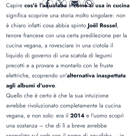
Capire
cos'è l’aquafaba
e
come si usa in cucina
facebook
twitter
mail
whatsapp
significa scoprire una storia molto singolare: non
è chiaro infatti cosa abbia spinto
Joël Rossel
,
tenore francese con una certa predilezione per la
cucina vegana, a rovesciare in una ciotola il
liquido di governo di una scatola di legumi
precotti e a provare a montarlo con le fruste
elettriche, scoprendo un'
alternativa inaspettata
agli albumi d'uovo
.
Quello che è certo è che la sua intuizione
avrebbe rivoluzionato completamente la cucina
vegana, e non solo: era il
2014
e l'uomo scoprì
una sostanza – che di lì a breve avrebbe
spopolato sul web con il nome di aquafaba – in