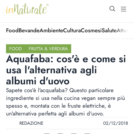
open Menu
open
Food
Bevande
Ambiente
Cultura
Cosmesi
Salute
Attuali
FOOD
FRUTTA & VERDURA
Aquafaba: cos'è e come si
usa l'alternativa agli
albumi d'uovo
Sapete cos'è l'acquafaba? Questo particolare
ingrediente si usa nella cucina vegan sempre più
spesso e, montata con le fruste elettriche, è
un'alternativa perfetta agli albumi d'uovo.
REDAZIONE
02/12/2018