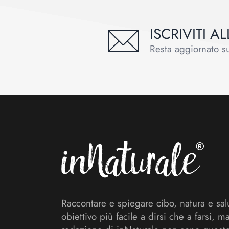
ISCRIVITI 
Resta aggiornato sul
Footer
Raccontare e spiegare cibo, natura e sal
obiettivo più facile a dirsi che a farsi, m