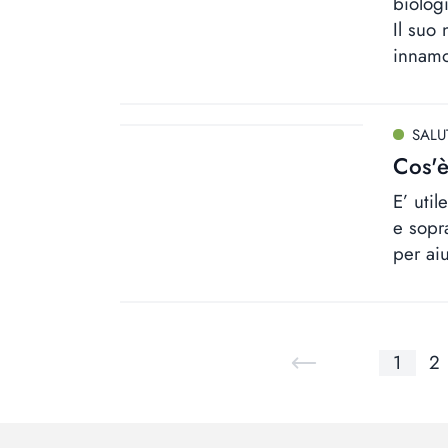
biologi
Il suo
innamo
SALU
Cos'è
E’ uti
e sopra
per aiu
1
2