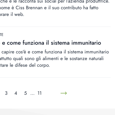
che e le racconta sui social per l’azienda produttrice.
 nome è Ciss Brennan e il suo contributo ha fatto
rare il web.
TE
 e come funziona il sistema immunitario
le capire cos'è e come funziona il sistema immunitario
ttutto quali sono gli alimenti e le sostanze naturali
tare le difese del corpo.
3
4
5
…
11