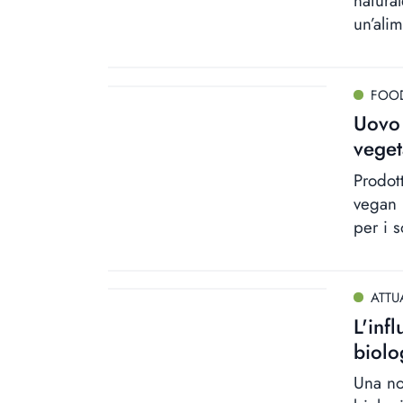
natural
un’ali
FOO
Uovo 
veget
Prodot
vegan 
per i s
ATTU
L'inf
biolo
Una no