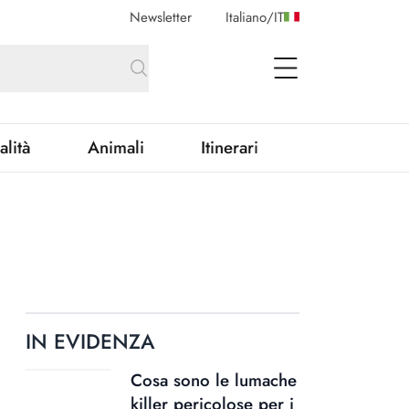
Newsletter
Italiano
/
IT
open Menu
alità
Animali
Itinerari
IN EVIDENZA
Cosa sono le lumache
killer pericolose per i