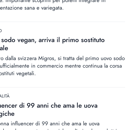
e. Importante scoprirli per poterli integrare in
mentazione sana e variegata.
D
sodo vegan, arriva il primo sostituto
ale
to dalla svizzera Migros, si tratta del primo uovo sodo
ufficialmente in commercio mentre continua la corsa
ostituti vegetali.
ALITÀ
luencer di 99 anni che ama le uova
giche
nna influencer di 99 anni che ama le uova