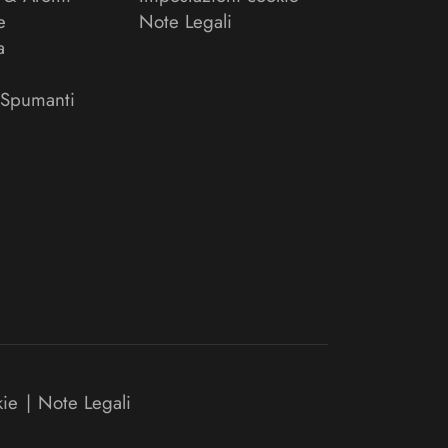
e
Note Legali
a
 Spumanti
kie
|
Note Legali