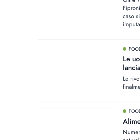
Fiproni
caso s
imputa
FOO
Le uo
lanci
Le riv
finalm
FOO
Alime
Numero