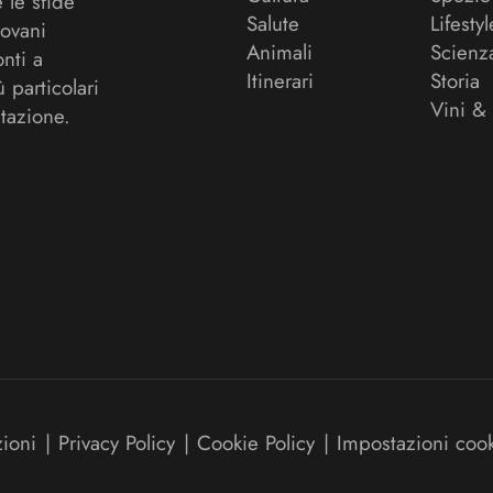
 le sfide
Salute
Lifestyl
ovani
Animali
Scienz
onti a
Itinerari
Storia
ù particolari
Vini &
tazione.
zioni
|
Privacy Policy
|
Cookie Policy
|
Impostazioni coo