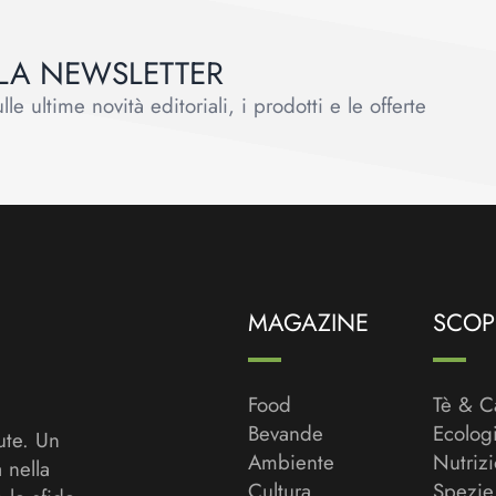
ALLA NEWSLETTER
le ultime novità editoriali, i prodotti e le offerte
MAGAZINE
SCOPR
Food
Tè & C
Bevande
Ecolog
ute. Un
Ambiente
Nutriz
a nella
Cultura
Spezie