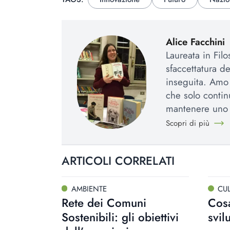
Alice Facchini
Laureata in Fil
sfaccettatura d
inseguita. Amo l
che solo contin
mantenere uno 
Scopri di più
ARTICOLI CORRELATI
AMBIENTE
CU
Rete dei Comuni
Cosa
Sostenibili: gli obiettivi
svil