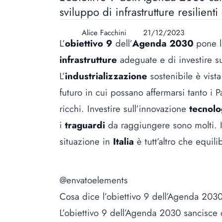
sviluppo di infrastrutture resilien
Alice Facchini
21/12/2023
L’
obiettivo 9
dell’
Agenda 2030
pone l’
infrastrutture
adeguate e di investire su
L’
industrializzazione
sostenibile è vis
futuro in cui possano affermarsi tanto i P
ricchi. Investire sull’innovazione
tecnol
i
traguardi
da raggiungere sono molti. 
situazione in
Italia
è tutt’altro che equili
@envatoelements
Cosa dice l’obiettivo 9 dell’Agenda 2030
L’obiettivo 9 dell’Agenda 2030 sancisce 