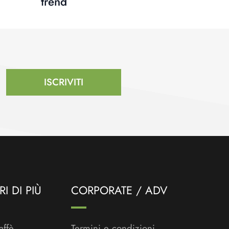
trend
ISCRIVITI
I DI PIÙ
CORPORATE / ADV
affè
Termini e condizioni