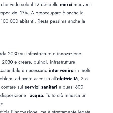
21 che vede solo il 12.6% delle
merci
muoversi
europea del 17%. A preoccupare è anche la
 100.000 abitanti. Resta pessima anche la
nda 2030 su infrastrutture e innovazione
 2030 e creare, quindi, infrastrutture
 sostenibile è necessario
intervenire
in molti
oblemi ad avere accesso all’
elettricità
, 2.5
 contare sui
servizi sanitari
e quasi 800
disposizione l’
acqua
. Tutto ciò innesca un
to.
nficia l’innovazione, ma è strettamente legata