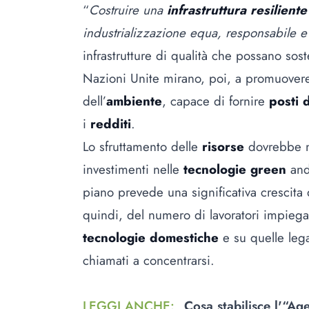
“
Costruire una
infrastruttura resiliente
industrializzazione equa, responsabile e 
infrastrutture di qualità che possano sos
Nazioni Unite mirano, poi, a promuover
dell’
ambiente
, capace di fornire
posti d
i
redditi
.
Lo sfruttamento delle
risorse
dovrebbe n
investimenti nelle
tecnologie green
and
piano prevede una significativa crescita 
quindi, del numero di lavoratori impiegat
tecnologie domestiche
e su quelle lega
chiamati a concentrarsi.
LEGGI ANCHE
:
Cosa stabilisce l'“A