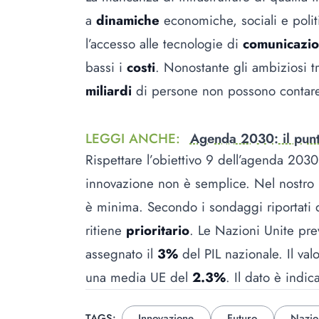
a
dinamiche
economiche, sociali e pol
l’accesso alle tecnologie di
comunicazi
bassi i
costi
. Nonostante gli ambiziosi tr
miliardi
di persone non possono contare s
LEGGI ANCHE
:
Agenda 2030: il punto
Rispettare l’obiettivo 9 dell’agenda 20
innovazione non è semplice. Nel nostro Pa
è minima. Secondo i sondaggi riportati da 
ritiene
prioritario
. Le Nazioni Unite pre
assegnato il
3%
del PIL nazionale. Il valo
una media UE del
2.3%
. Il dato è indic
TAGS:
Innovazione
Futuro
Nazio