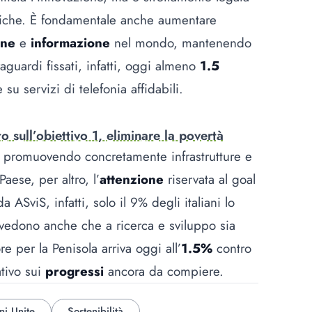
itiche. È fondamentale anche aumentare
one
e
informazione
nel mondo, mantenendo
aguardi fissati, infatti, oggi almeno
1.5
u servizi di telefonia affidabili.
 sull’obiettivo 1, eliminare la povertà
30 promuovendo concretamente infrastrutture e
ese, per altro, l’
attenzione
riservata al goal
ASviS, infatti, solo il 9% degli italiani lo
vedono anche che a ricerca e sviluppo sia
re per la Penisola arriva oggi all’
1.5%
contro
ativo sui
progressi
ancora da compiere.
ni Unite
Sostenibilità