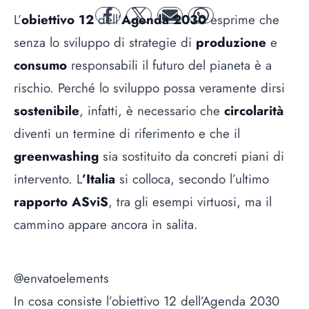
L’
obiettivo 12
dell’
Agenda 2030
esprime che
facebook
twitter
mail
whatsapp
senza lo sviluppo di strategie di
produzione
e
consumo
responsabili il futuro del pianeta è a
rischio. Perché lo sviluppo possa veramente dirsi
sostenibile
, infatti, è necessario che
circolarità
diventi un termine di riferimento e che il
greenwashing
sia sostituito da concreti piani di
intervento. L
’Italia
si colloca, secondo l’ultimo
rapporto ASviS
, tra gli esempi virtuosi, ma il
cammino appare ancora in salita.
@envatoelements
In cosa consiste l’obiettivo 12 dell’Agenda 2030