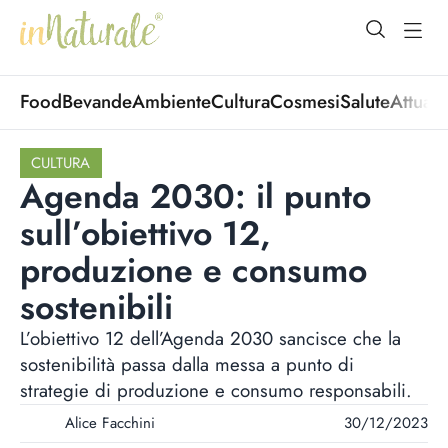
open Menu
open
Food
Bevande
Ambiente
Cultura
Cosmesi
Salute
Attuali
CULTURA
Agenda 2030: il punto
sull’obiettivo 12,
produzione e consumo
sostenibili
L’obiettivo 12 dell’Agenda 2030 sancisce che la
sostenibilità passa dalla messa a punto di
strategie di produzione e consumo responsabili.
Alice Facchini
30/12/2023