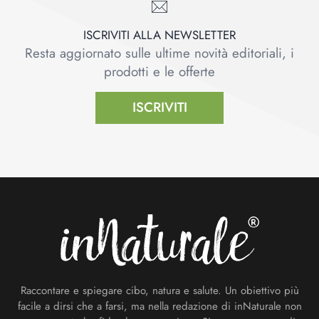
ISCRIVITI ALLA NEWSLETTER
Resta aggiornato sulle ultime novità editoriali, i
prodotti e le offerte
ISCRIVITI
Footer
Raccontare e spiegare cibo, natura e salute. Un obiettivo più
facile a dirsi che a farsi, ma nella redazione di inNaturale non