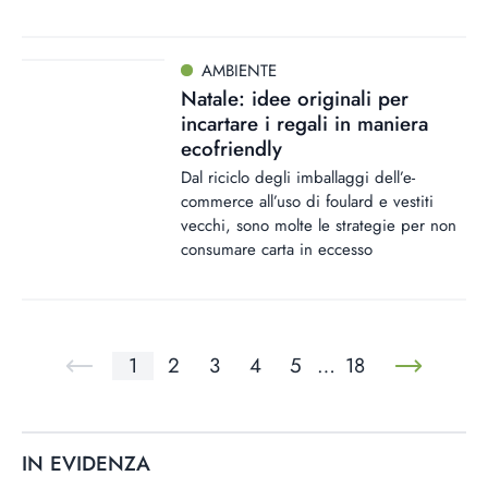
AMBIENTE
Natale: idee originali per
incartare i regali in maniera
ecofriendly
Dal riciclo degli imballaggi dell’e-
commerce all’uso di foulard e vestiti
vecchi, sono molte le strategie per non
consumare carta in eccesso
1
2
3
4
5
…
18
IN EVIDENZA