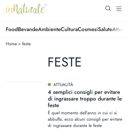
open Menu
open
Food
Bevande
Ambiente
Cultura
Cosmesi
Salute
Attuali
Home
>
feste
FESTE
ATTUALITÀ
4 semplici consigli per evitare
di ingrassare troppo durante le
feste
È quel momento dell’anno in cui ci si
abbuffa, ecco alcuni consigli per evitare
di ingrassare durante le feste