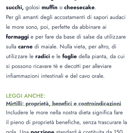
succhi,
golosi
muffin
o
cheesecake
.
Per gli amanti degli accostamenti di sapori audaci
le more sono, poi, perfette da abbinare ai
formaggi
e per fare da base di salse da utilizzare
sulla
carne
di maiale. Nulla vieta, per altro, di
utilizzare le
radici
e le
foglie
della pianta, da cui
si possono ricavare tè e decotti per alleviare
infiammazioni intestinali e del cavo orale.
LEGGI ANCHE
:
Mirtilli: proprietà, benefici e controindicazioni
Includere le more nella nostra dieta significa fare
il pieno di proprietà benefiche, senza trascurare la
gola. Una
porzione
standard è costituita da 150