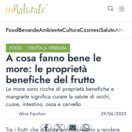
open Menu
open
Food
Bevande
Ambiente
Cultura
Cosmesi
Salute
Attuali
FOOD
FRUTTA & VERDURA
A cosa fanno bene le
more: le proprietà
benefiche del frutto
Le more sono ricche di proprietà benefiche e
mangiarle significa curare la salute di occhi,
cuore, intestino, ossa e cervello.
Alice Facchini
29/06/2023
Tra i frutti che d’estate contribuiscono a rendere
facebook
twitter
mail
whatsapp