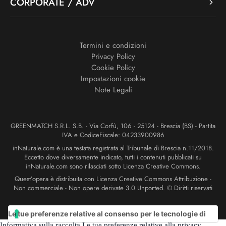
CORPORATE / ADV
Termini e condizioni
Privacy Policy
Cookie Policy
Impostazioni cookie
Note Legali
GREENMATCH S.R.L. S.B. - Via Corfù, 106 - 25124 - Brescia (BS) - Partita
IVA e CodiceFiscale: 04233900986
inNaturale.com è una testata registrata al Tribunale di Brescia n.11/2018.
Eccetto dove diversamente indicato, tutti i contenuti pubblicati su
inNaturale.com sono rilasciati sotto Licenza Creative Commons.
Quest’opera è distribuita con Licenza Creative Commons Attribuzione -
Non commerciale - Non opere derivate 3.0 Unported. © Diritti riservati
Le tue preferenze relative al consenso per le tecnologie di
Informativa sulla raccolta
Le tue preferenze relative alla privacy