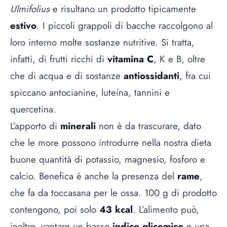
Ulmifolius
e risultano un prodotto tipicamente
estivo
. I piccoli grappoli di bacche raccolgono al
loro interno molte sostanze nutritive. Si tratta,
infatti, di frutti ricchi di
vitamina C
, K e B, oltre
che di acqua e di sostanze
antiossidanti
, fra cui
spiccano antocianine, luteina, tannini e
quercetina.
L’apporto di
minerali
non è da trascurare, dato
che le more possono introdurre nella nostra dieta
buone quantità di potassio, magnesio, fosforo e
calcio. Benefica è anche la presenza del
rame
,
che fa da toccasana per le ossa. 100 g di prodotto
contengono, poi solo
43 kcal
. L’alimento può,
inoltre, vantare un basso
indice glicemico
e una