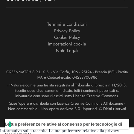
Termini e condizioni
Privacy Policy
Cookie Policy
Impostazioni cookie
Note Legali
GREENMATCH S.R.L. S.B. - Via Corfù, 106 - 25124 - Brescia (BS) - Partita
IVA e CodiceFiscale: 04233900986
inNaturale.com è una testata registrata al Tribunale di Brescia n.11/2018.
Eccetto dove diversamente indicato, tutti i contenuti pubblicati su
inNaturale.com sono rilasciati sotto Licenza Creative Commons.
Quest’opera è distribuita con Licenza Creative Commons Attribuzione -
Non commerciale - Non opere derivate 3.0 Unported. © Diritti riservati
Le tue preferenze relative al consenso per le tecnologie di
Informativa sulla raccolta
Le tue preferenze relative alla privacy