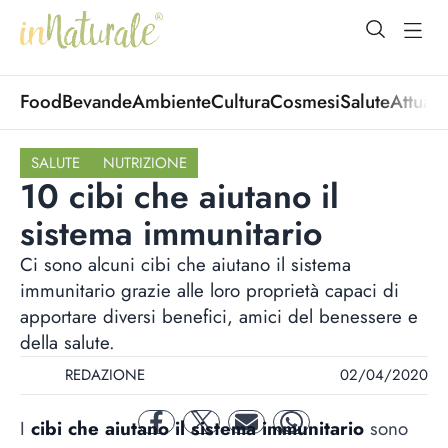
open Menu
open
Food
Bevande
Ambiente
Cultura
Cosmesi
Salute
Attuali
SALUTE
NUTRIZIONE
10 cibi che aiutano il
sistema immunitario
Ci sono alcuni cibi che aiutano il sistema
immunitario grazie alle loro proprietà capaci di
apportare diversi benefici, amici del benessere e
della salute.
REDAZIONE
02/04/2020
I
cibi che aiutano il sistema immunitario
sono
facebook
twitter
mail
whatsapp