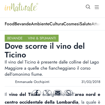
open Menu
open
Food
Bevande
Ambiente
Cultura
Cosmesi
Salute
Attuali
BEVANDE
VINI & SPUMANTI
Dove scorre il vino del
Ticino
Il vino del Ticino è presente dalle colline del Lago
Maggiore a quelle che fiancheggiano il corso
dell’omonimo fiume.
Emmanuele Occhipinti
31/03/2018
Il
vino del Ticino
è originario dell’
area nord e
facebook
twitter
mail
whatsapp
centro occidentale della Lombardia
, la quale è