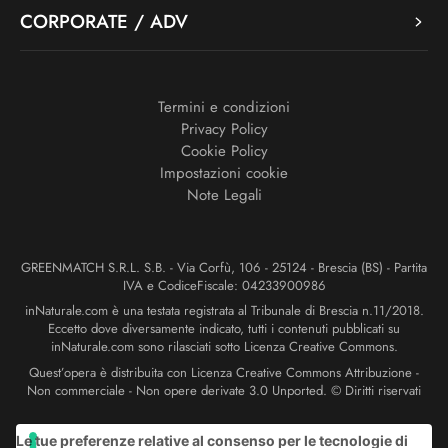
CORPORATE / ADV
Termini e condizioni
Privacy Policy
Cookie Policy
Impostazioni cookie
Note Legali
GREENMATCH S.R.L. S.B. - Via Corfù, 106 - 25124 - Brescia (BS) - Partita
IVA e CodiceFiscale: 04233900986
inNaturale.com è una testata registrata al Tribunale di Brescia n.11/2018.
Eccetto dove diversamente indicato, tutti i contenuti pubblicati su
inNaturale.com sono rilasciati sotto Licenza Creative Commons.
Quest’opera è distribuita con Licenza Creative Commons Attribuzione -
Non commerciale - Non opere derivate 3.0 Unported. © Diritti riservati
Le tue preferenze relative al consenso per le tecnologie di