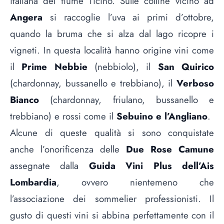
italiana del fiume Ticino. Sulle colline vicino ad
Angera
si raccoglie l’uva ai primi d’ottobre,
quando la bruma che si alza dal lago ricopre i
vigneti. In questa località hanno origine vini come
il
Prime Nebbie
(nebbiolo), il
San Quirico
(chardonnay, bussanello e trebbiano), il
Verboso
Bianco
(chardonnay, friulano, bussanello e
trebbiano) e rossi come il
Sebuino e l’Angliano
.
Alcune di queste qualità si sono conquistate
anche l’onorificenza delle
Due Rose Camune
assegnate dalla
Guida Vini Plus dell’Ais
Lombardia
, ovvero nientemeno che
l’associazione dei sommelier professionisti. Il
gusto di questi vini si abbina perfettamente con il