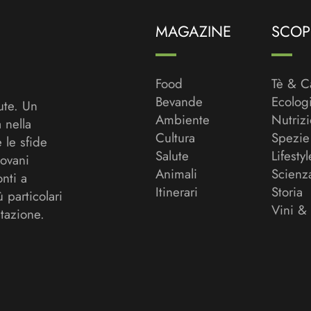
MAGAZINE
SCOPR
Food
Tè & C
Bevande
Ecolog
ute. Un
Ambiente
Nutriz
a nella
Cultura
Spezie
 le sfide
Salute
Lifestyl
ovani
Animali
Scienz
onti a
Itinerari
Storia
ù particolari
Vini &
tazione.