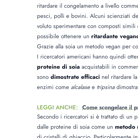
ritardare il congelamento a livello comm
pesci, polli e bovini. Alcuni scienziati de
voluto sperimentare con composti simili
possibile ottenere un
ritardante vegan
Grazie alla soia un metodo vegan per c
I ricercatori americani hanno quindi ott
proteine di soia
acquistabili in commerci
sono
dimostrate efficaci
nel ritardare l
enzimi come
alcalase
e
tripsina
dimostrat
LEGGI ANCHE
:
Come scongelare il po
Secondo i ricercatori si è trattato di un p
dalle proteine di soia come un
metodo n
di cristalli di ghiaccio. Particolarmente i