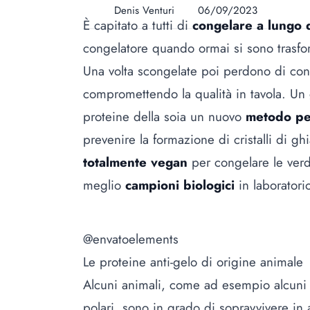
Denis Venturi
06/09/2023
È capitato a tutti di
congelare a lungo 
congelatore quando ormai si sono trasf
Una volta scongelate poi perdono di cons
compromettendo la qualità in tavola. Un 
proteine della soia un nuovo
metodo pe
prevenire la formazione di cristalli di g
totalmente vegan
per congelare le ver
meglio
campioni biologici
in laboratori
@envatoelements
Le proteine anti-gelo di origine animale
Alcuni animali, come ad esempio alcuni p
polari, sono in grado di sopravvivere i