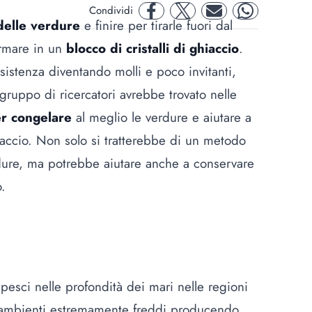
Condividi
facebook
twitter
mail
whatsapp
delle verdure
e finire per tirarle fuori dal
ormare in un
blocco di cristalli di ghiaccio
.
istenza diventando molli e poco invitanti,
gruppo di ricercatori avrebbe trovato nelle
r congelare
al meglio le verdure e aiutare a
hiaccio. Non solo si tratterebbe di un metodo
dure, ma potrebbe aiutare anche a conservare
o.
esci nelle profondità dei mari nelle regioni
n ambienti estremamente freddi producendo