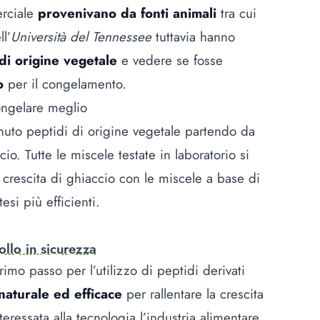
erciale
provenivano da fonti animali
tra cui
ll’
Università del Tennessee
tuttavia hanno
di origine vegetale
e vedere se fosse
o
per il congelamento.
ongelare meglio
enuto peptidi di origine vegetale partendo da
o. Tutte le miscele testate in laboratorio si
a crescita di ghiaccio con le miscele a base di
esi più efficienti.
llo in sicurezza
rimo passo per l’utilizzo di peptidi derivati
aturale ed efficace
per rallentare la crescita
nteressata alla tecnologia l’industria alimentare,