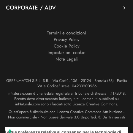
CORPORATE / ADV
Termini e condizioni
Privacy Policy
Cookie Policy
Impostazioni cookie
Note Legali
GREENMATCH S.R.L. S.B. - Via Corfù, 106 - 25124 - Brescia (BS) - Partita
IVA e CodiceFiscale: 04233900986
inNaturale.com è una testata registrata al Tribunale di Brescia n.11/2018.
Eccetto dove diversamente indicato, tutti i contenuti pubblicati su
inNaturale.com sono rilasciati sotto Licenza Creative Commons.
Quest’opera è distribuita con Licenza Creative Commons Attribuzione -
Non commerciale - Non opere derivate 3.0 Unported. © Diritti riservati
Le tue preferenze relative al consenso per le tecnologie di