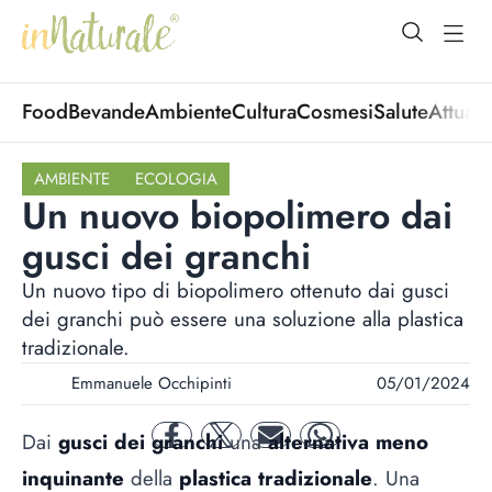
open Menu
open
Food
Bevande
Ambiente
Cultura
Cosmesi
Salute
Attuali
AMBIENTE
ECOLOGIA
Un nuovo biopolimero dai
gusci dei granchi
Un nuovo tipo di biopolimero ottenuto dai gusci
dei granchi può essere una soluzione alla plastica
tradizionale.
Emmanuele Occhipinti
05/01/2024
Dai
gusci dei granchi
una
alternativa meno
facebook
twitter
mail
whatsapp
inquinante
della
plastica tradizionale
. Una