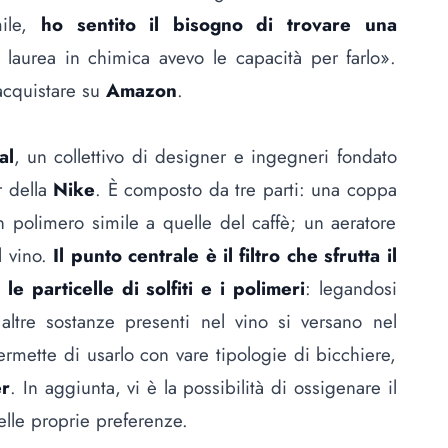
mile,
ho sentito il bisogno di trovare una
laurea in chimica avevo le capacità per farlo».
 acquistare su
Amazon
.
al
, un collettivo di designer e ingegneri fondato
r della
Nike
. È composto da tre parti: una coppa
 in polimero simile a quelle del caffè; un aeratore
 vino.
Il punto centrale è il filtro che sfrutta il
e particelle di solfiti e i polimeri
: legandosi
ltre sostanze presenti nel vino si versano nel
ermette di usarlo con vare tipologie di bicchiere,
er
. In aggiunta, vi è la possibilità di ossigenare il
elle proprie preferenze.