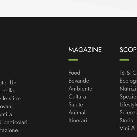
MAGAZINE
SCOPR
Food
Tè & C
Bevande
Ecolog
ute. Un
Ambiente
Nutriz
a nella
Cultura
Spezie
 le sfide
Salute
Lifestyl
ovani
Animali
Scienz
onti a
Itinerari
Storia
ù particolari
Vini &
tazione.