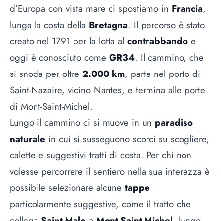
d’Europa con vista mare ci spostiamo in
Francia
,
lunga la costa della
Bretagna
. Il percorso è stato
creato nel 1791 per la lotta al
contrabbando
e
oggi è conosciuto come
GR34
. Il cammino, che
si snoda per oltre
2.000 km
, parte nel porto di
Saint-Nazaire, vicino Nantes, e termina alle porte
di Mont-Saint-Michel.
Lungo il cammino ci si muove in un
paradiso
naturale
in cui si susseguono scorci su scogliere,
calette e suggestivi tratti di costa. Per chi non
volesse percorrere il sentiero nella sua interezza è
possibile selezionare alcune
tappe
particolarmente suggestive, come il tratto che
collega
Saint-Malo
a
Mont-Saint-Michel
, lungo