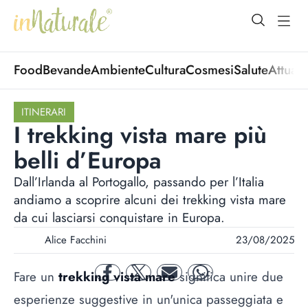
open Menu
open
Food
Bevande
Ambiente
Cultura
Cosmesi
Salute
Attuali
ITINERARI
I trekking vista mare più
belli d’Europa
Dall’Irlanda al Portogallo, passando per l’Italia
andiamo a scoprire alcuni dei trekking vista mare
da cui lasciarsi conquistare in Europa.
Alice Facchini
23/08/2025
Fare un
trekking vista mare
significa unire due
facebook
twitter
mail
whatsapp
esperienze suggestive in un'unica passeggiata e