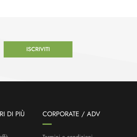
ISCRIVITI
I DI PIÙ
CORPORATE / ADV
affè
Termini e condizioni