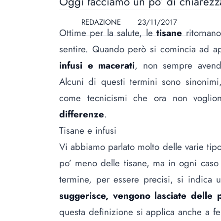
Oggi facciamo un po’ di chiarezz
REDAZIONE
23/11/2017
Ottime per la salute, le
tisane
ritornano
sentire. Quando però si comincia ad a
infusi e macerati
, non sempre avendo
Alcuni di questi termini sono sinonimi, 
come tecnicismi che ora non voglio
differenze
.
Tisane e infusi
Vi abbiamo parlato molto delle varie
tip
po’ meno delle tisane, ma in ogni caso
termine, per essere precisi, si indica
suggerisce, vengono lasciate delle p
questa definizione si applica anche a
fe