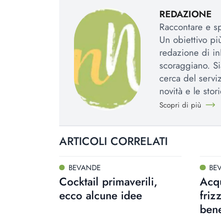
REDAZIONE
Raccontare e spi
Un obiettivo più
redazione di in
scoraggiano. Si
cerca del serviz
novità e le stori
Scopri di più
ARTICOLI CORRELATI
BEVANDE
BE
Cocktail primaverili,
Acqu
ecco alcune idee
friz
bene