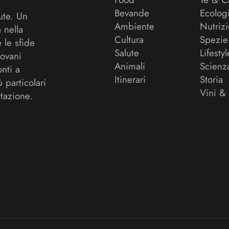
Bevande
Ecolog
ute. Un
Ambiente
Nutriz
a nella
Cultura
Spezie
 le sfide
Salute
Lifestyl
ovani
Animali
Scienz
onti a
Itinerari
Storia
ù particolari
Vini &
tazione.