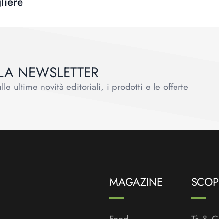
liere
ALLA NEWSLETTER
le ultime novità editoriali, i prodotti e le offerte
MAGAZINE
SCOPR
Food
Tè & C