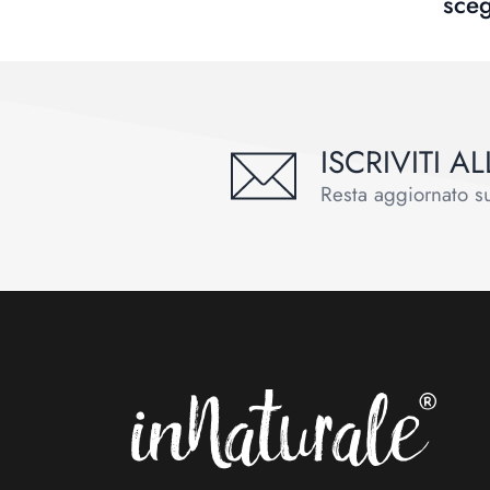
sceg
ISCRIVITI 
Resta aggiornato sul
Footer