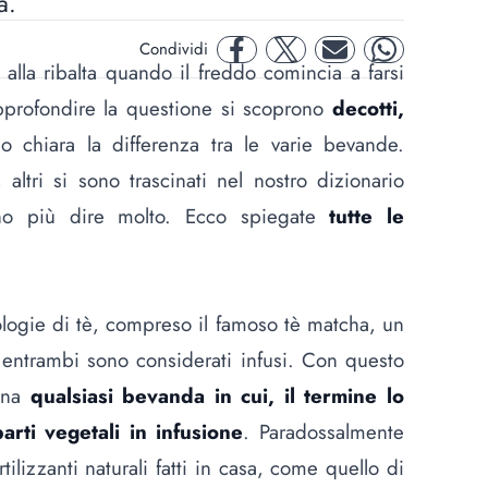
a.
Condividi
facebook
twitter
mail
whatsapp
 alla ribalta quando il freddo comincia a farsi
pprofondire la questione si scoprono
decotti,
 chiara la differenza tra le varie bevande.
altri si sono trascinati nel nostro dizionario
no più dire molto. Ecco spiegate
tutte le
ologie di tè
, compreso il famoso
tè matcha
, un
 entrambi sono considerati infusi. Con questo
 una
qualsiasi bevanda in cui, il termine lo
arti vegetali in infusione
. Paradossalmente
rtilizzanti naturali fatti in casa, come quello di