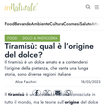
open Menu
open
Food
Bevande
Ambiente
Cultura
Cosmesi
Salute
Attuali
FOOD
DOLCI & PASTICCERIA
Tiramisù: qual è l’origine
del dolce?
Il tiramisù è un dolce amato e a contendersi
l’origine della pietanza, che vanta una lunga
storia, sono diverse regioni italiane
Alice Facchini
18/03/2023
Il
tiramisù
è un’eccellenza italiana conosciuta in
facebook
twitter
mail
whatsapp
tutto il mondo, ma le teorie sull’
origine
del dolce