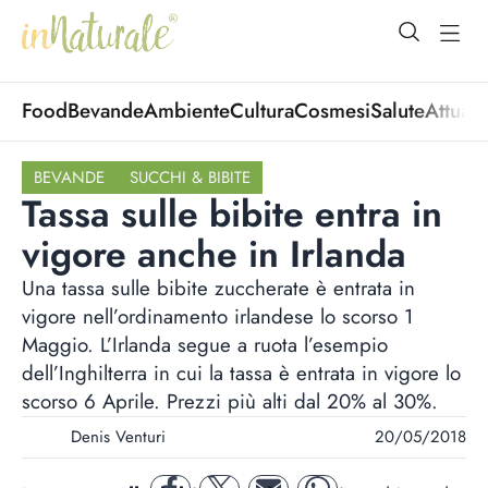
open Menu
open
Food
Bevande
Ambiente
Cultura
Cosmesi
Salute
Attuali
BEVANDE
SUCCHI & BIBITE
Tassa sulle bibite entra in
vigore anche in Irlanda
Una tassa sulle bibite zuccherate è entrata in
vigore nell’ordinamento irlandese lo scorso 1
Maggio. L’Irlanda segue a ruota l’esempio
dell’Inghilterra in cui la tassa è entrata in vigore lo
scorso 6 Aprile. Prezzi più alti dal 20% al 30%.
Denis Venturi
20/05/2018