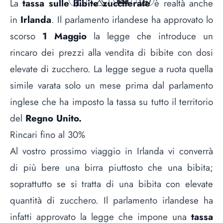
La
tassa sulle bibite zuccherate
è realtà anche
facebook
twitter
mail
whatsapp
in
Irlanda
. Il parlamento irlandese ha approvato lo
scorso
1 Maggio
la legge che introduce un
rincaro dei prezzi alla vendita di bibite con dosi
elevate di zucchero. La legge segue a ruota quella
simile varata solo un mese prima dal parlamento
inglese che ha imposto la tassa su tutto il territorio
del
Regno Unito.
Rincari fino al 30%
Al vostro prossimo viaggio in Irlanda vi converrà
di più bere una birra piuttosto che una bibita;
soprattutto se si tratta di una bibita con elevate
quantità di zucchero. Il parlamento irlandese ha
infatti approvato la legge che impone una
tassa