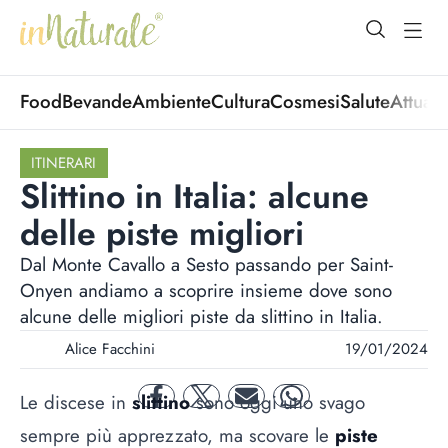
open Menu
open
Food
Bevande
Ambiente
Cultura
Cosmesi
Salute
Attuali
ITINERARI
Slittino in Italia: alcune
delle piste migliori
Dal Monte Cavallo a Sesto passando per Saint-
Onyen andiamo a scoprire insieme dove sono
alcune delle migliori piste da slittino in Italia.
Alice Facchini
19/01/2024
Le discese in
slittino
sono oggi uno svago
facebook
twitter
mail
whatsapp
sempre più apprezzato, ma scovare le
piste