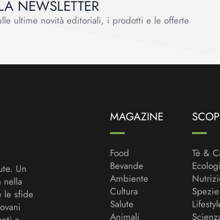
ALLA NEWSLETTER
le ultime novità editoriali, i prodotti e le offerte
MAGAZINE
SCOPR
Food
Tè & C
Bevande
Ecolog
ute. Un
Ambiente
Nutriz
a nella
Cultura
Spezie
 le sfide
Salute
Lifestyl
ovani
Animali
Scienz
onti a