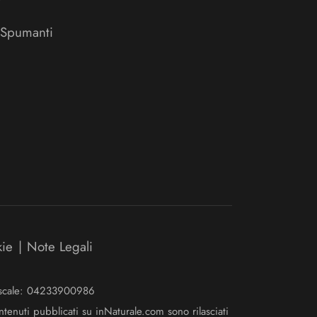
 Spumanti
kie
|
Note Legali
Fiscale: 04233900986
ntenuti pubblicati su inNaturale.com sono rilasciati