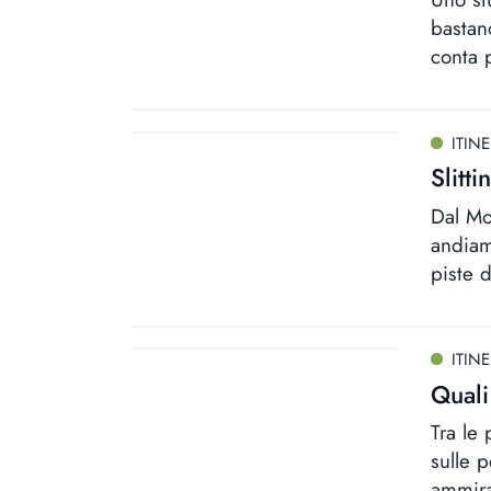
bastan
conta p
ITINE
Slitti
Dal Mo
andiam
piste d
ITINE
Quali
Tra le
sulle p
ammira