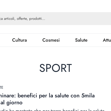
Cultura
Cosmesi
Salute
Attu
SPORT
TE
nare: benefici per la salute con 5mila
 al giorno
udio ha mostrato che per trarre benefici per la salute