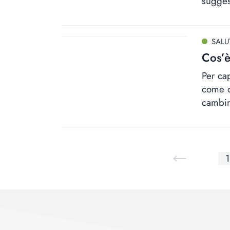
suggest
SALU
Cos’è
Per ca
come q
cambin
1