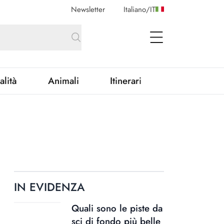
Newsletter
Italiano
/
IT
open Menu
alità
Animali
Itinerari
IN EVIDENZA
Quali sono le piste da
sci di fondo più belle