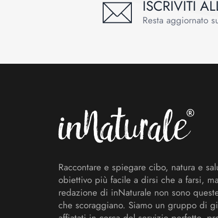
ISCRIVITI 
Resta aggiornato sul
Footer
Raccontare e spiegare cibo, natura e sal
obiettivo più facile a dirsi che a farsi, m
redazione di inNaturale non sono queste
che scoraggiano. Siamo un gruppo di gi
affiatati in cerca del servizio perfetto, pr