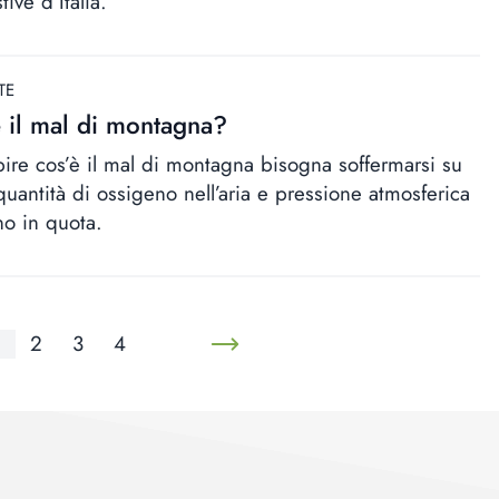
ive d’Italia.
TE
 il mal di montagna?
pire cos’è il mal di montagna bisogna soffermarsi su
uantità di ossigeno nell’aria e pressione atmosferica
o in quota.
2
3
4