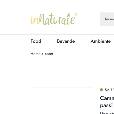
Food
Bevande
Ambiente
Home
>
sport
SALU
Cammi
passi
Uno st