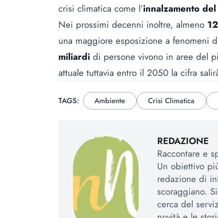
crisi climatica come l’
innalzamento del 
Nei prossimi decenni inoltre, almeno
12
una maggiore esposizione a fenomeni di si
miliardi
di persone vivono in aree del pi
attuale tuttavia entro il 2050 la cifra salir
TAGS:
Ambiente
Crisi Climatica
REDAZIONE
Raccontare e spi
Un obiettivo più
redazione di in
scoraggiano. Si
cerca del serviz
novità e le stori