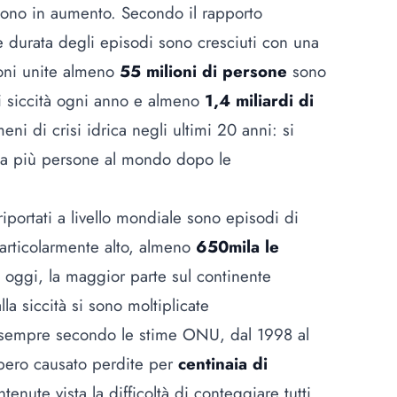
 sono in aumento. Secondo il rapporto
durata degli episodi sono cresciuti con una
oni unite almeno
55 milioni di persone
sono
di siccità ogni anno e almeno
1,4 miliardi di
ni di crisi idrica negli ultimi 20 anni: si
ssa più persone al mondo dopo le
riportati a livello mondiale sono episodi di
particolarmente alto, almeno
650mila le
oggi, la maggior parte sul continente
a siccità si sono moltiplicate
s
empre secondo le stime ONU, dal 1998 al
bbero causato perdite per
centinaia di
tenute vista la difficoltà di conteggiare tutti