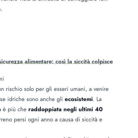
a.
icurezza alimentare: così la siccità colpisce
emi
un rischio solo per gli esseri umani, a venire
orse idriche sono anche gli
ecosistemi
. La
tà è più che
raddoppiata negli ultimi 40
rreno persi ogni anno a causa di siccità e