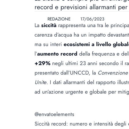
record e previsioni allarmanti per i
REDAZIONE
17/06/2023
La
siccità
rappresenta una tra le princip
carenza d’acqua ha un impatto devastante
ma su interi
ecosistemi a livello globa
l’
aumento record
della frequenza e del
+29%
negli ultimi 23 anni secondo il 
presentato dall’UNCCD, la
Convenzione C
Unite
. I dati allarmanti del rapporto ill
ad un’azione urgente e globale per mitiga
@envatoelements
Siccità record: numero e intensità degli