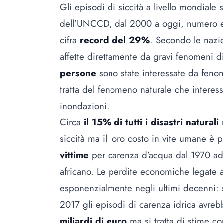
Gli episodi di siccità a livello mondiale
dell’UNCCD, dal 2000 a oggi, numero e 
cifra
record del 29%
. Secondo le nazi
affette direttamente da gravi fenomeni 
persone
sono state interessate da fenome
tratta del fenomeno naturale che intere
inondazioni.
Circa
il 15% di tutti i disastri naturali
siccità ma il loro costo in vite umane è 
vittime
per carenza d’acqua dal 1970 ad 
africano.
Le perdite economiche legate all
esponenzialmente negli ultimi decenni: 
2017 gli episodi di carenza idrica avre
miliardi di euro
ma si tratta di stime con