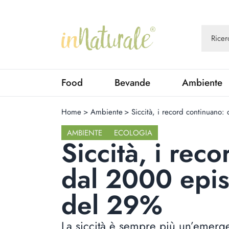
Food
Bevande
Ambiente
Home
>
Ambiente
>
Siccità, i record continuano:
AMBIENTE
ECOLOGIA
Siccità, i rec
dal 2000 episo
del 29%
La siccità è sempre più un’emerge