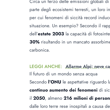
Circa un terzo delle emissioni globali d
parte degli ecosistemi terresti, un loro 
per cui fenomeni di siccità record induc
situazione. Un esempio? Secondo il rapp
dell’
estate 2003
la capacità di fotosint
30%
risultando in un mancato assorbimen
carbonica.
LEGGI ANCHE
:
Allarme Alpi: neve ca
Il futuro di un mondo senza acqua
Secondo
l’ONU
le aspettative riguardo l
continuo aumento dei fenomeni
di si
il
2050
, almeno
216 milioni di perso
dalle loro terre rese inospitali a causa d