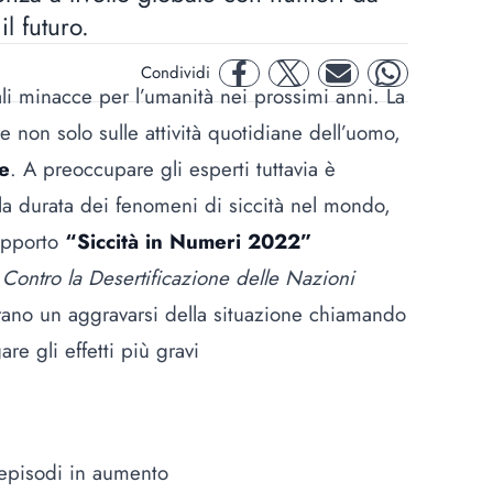
l futuro.
Condividi
facebook
twitter
mail
whatsapp
ali minacce per l’umanità nei prossimi anni. La
 non solo sulle attività quotidiane dell’uomo,
le
. A preoccupare gli esperti tuttavia è
la durata dei fenomeni di siccità nel mondo,
rapporto
“Siccità in Numeri 2022”
ontro la Desertificazione delle Nazioni
ustrano un aggravarsi della situazione chiamando
re gli effetti più gravi
 episodi in aumento