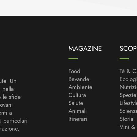
MAGAZINE
SCOPR
Food
Tè & C
Bevande
Ecolog
ute. Un
Ambiente
Nutriz
a nella
Cultura
Spezie
 le sfide
Salute
Lifestyl
ovani
Animali
Scienz
onti a
Itinerari
Storia
ù particolari
Vini &
tazione.