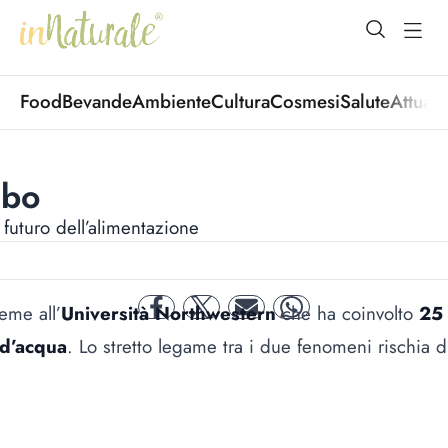
open Menu
open
Food
Bevande
Ambiente
Cultura
Cosmesi
Salute
Attuali
ibo
futuro dell’alimentazione
eme all’
Università Northwestern
che ha coinvolto
25 
facebook
twitter
mail
whatsapp
 d’acqua
. Lo stretto legame tra i due fenomeni rischia d