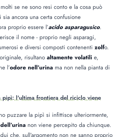
 molti se ne sono resi conto e la cosa può
ci sia ancora una certa confusione
ra proprio essere l’
acido asparagusico
.
risce il nome - proprio negli asparagi,
numerosi e diversi composti contenenti
zolf
o.
originale, risultano
altamente volatili
e,
e l’
odore nell’urina
ma non nella pianta di
 pipì: l'ultima frontiera del riciclo viene
no puzzare la pipì si infittisce ulteriormente,
dell’urina
non viene percepito da chiunque.
ividui che, sull’argomento non ne sanno proprio