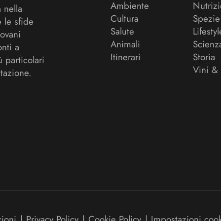
Ambiente
Nutriz
a nella
Cultura
Spezie
 le sfide
Salute
Lifestyl
ovani
Animali
Scienz
onti a
Itinerari
Storia
ù particolari
Vini &
tazione.
zioni
|
Privacy Policy
|
Cookie Policy
|
Impostazioni coo