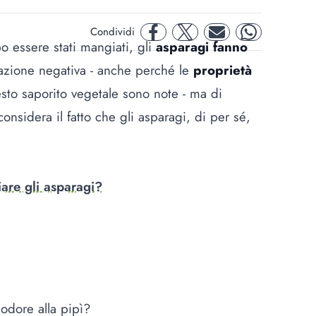
Condividi
facebook
twitter
mail
whatsapp
po essere stati mangiati, gli
asparagi fanno
eazione negativa - anche perché le
proprietà
sto saporito vegetale sono note - ma di
onsidera il fatto che gli asparagi, di per sé,
are gli asparagi?
odore alla pipì?