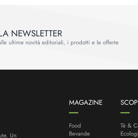
ALLA NEWSLETTER
le ultime novità editoriali, i prodotti e le offerte
MAGAZINE
SCOPR
Food
Tè & C
Bevande
Ecolog
ute. Un