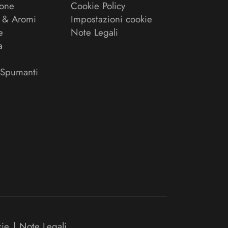
ione
Cookie Policy
 & Aromi
Impostazioni cookie
e
Note Legali
a
 Spumanti
kie
|
Note Legali