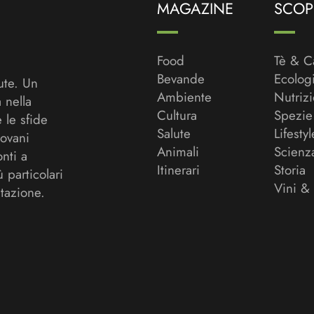
MAGAZINE
SCOPR
Food
Tè & C
Bevande
Ecolog
ute. Un
Ambiente
Nutriz
a nella
Cultura
Spezie
 le sfide
Salute
Lifestyl
ovani
Animali
Scienz
onti a
Itinerari
Storia
ù particolari
Vini &
tazione.