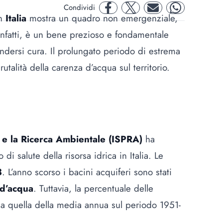
Condividi
facebook
twitter
mail
whatsapp
in
Italia
mostra un quadro non emergenziale,
 infatti, è un bene prezioso e fondamentale
ndersi cura. Il prolungato periodo di estrema
utalità della carenza d’acqua sul territorio.
e e la Ricerca Ambientale (ISPRA)
ha
o di salute della risorsa idrica in Italia. Le
3
. L’anno scorso i bacini acquiferi sono stati
 d’acqua
. Tuttavia, la percentuale delle
o a quella della media annua sul periodo 1951-