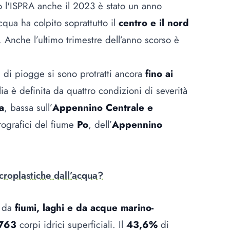
do l'ISPRA anche il 2023 è stato un anno
qua ha colpito soprattutto il
centro e il nord
Anche l’ultimo trimestre dell’anno scorso è
a di piogge si sono protratti ancora
fino ai
alia è definita da quattro condizioni di severità
a
, bassa sull’
Appennino Centrale e
rografici del fiume
Po
, dell’
Appennino
croplastiche dall’acqua?
a da
fiumi, laghi e da acque marino-
763
corpi idrici superficiali. Il
43,6%
di