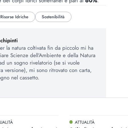
 dei corpi idrici sotterranei è pari al
60%
.
Risorse Idriche
Sostenibilità
hipinti
r la natura coltivata fin da piccolo mi ha
iare Scienze dell’Ambiente e della Natura
ad un sogno rivelatorio (se si vuole
a versione), mi sono ritrovato con carta,
gno nel cassetto.
UALITÀ
ATTUALITÀ