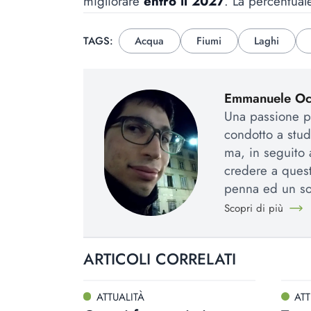
migliorare
entro il 2027
. La percentuale
TAGS:
Acqua
Fiumi
Laghi
Emmanuele Occ
Una passione pe
condotto a stud
ma, in seguito 
credere a quest
penna ed un so
Scopri di più
ARTICOLI CORRELATI
ATTUALITÀ
ATT