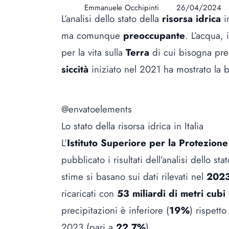
Emmanuele Occhipinti
26/04/2024
L’analisi dello stato della
risorsa idrica
ma comunque
preoccupante
. L’acqua,
per la vita sulla
Terra
di cui bisogna pre
siccità
iniziato nel 2021 ha mostrato la br
@envatoelements
Lo stato della risorsa idrica in Italia
L’
Istituto Superiore per la Protezion
pubblicato i risultati dell’analisi dello stat
stime si basano sui dati rilevati nel
202
ricaricati con
53 miliardi di metri cubi
precipitazioni è inferiore (
19%
) rispett
2023 (pari a
22,7%
).