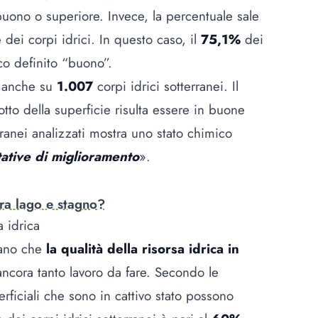
buono o superiore. Invece, la percentuale sale
dei corpi idrici. In questo caso, il
75,1%
dei
ico definito “buono”.
e anche su
1.007
corpi idrici sotterranei. Il
otto della superficie risulta essere in buone
erranei analizzati mostra uno stato chimico
tative di miglioramento
».
tra lago e stagno?
a idrica
rano che
la qualità della risorsa idrica in
 ancora tanto lavoro da fare. Secondo le
erficiali che sono in cattivo stato possono