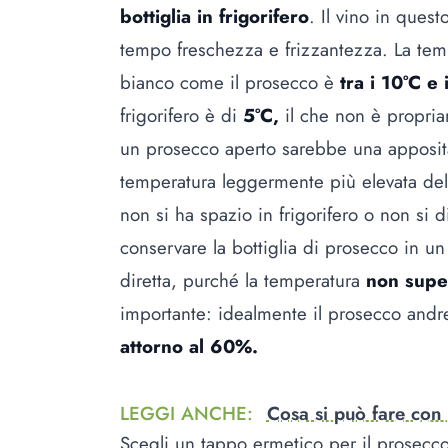
bottiglia in frigorifero
. Il vino in que
tempo freschezza e frizzantezza. La tem
bianco come il prosecco è
tra i 10°C e 
frigorifero è di
5°C,
il che non è propria
un prosecco aperto sarebbe una apposi
temperatura leggermente più elevata del
non si ha spazio in frigorifero o non si 
conservare la bottiglia di prosecco in un
diretta, purché la temperatura
non super
importante: idealmente il prosecco and
attorno al 60%.
LEGGI ANCHE
:
Cosa si può fare con
Scegli un tappo ermetico per il prosecc