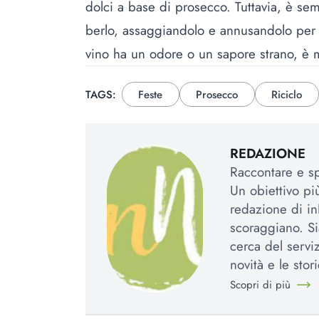
dolci a base di prosecco. Tuttavia, è s
berlo, assaggiandolo e annusandolo per a
vino ha un odore o un sapore strano, è m
TAGS:
Feste
Prosecco
Riciclo
REDAZIONE
Raccontare e spi
Un obiettivo più
redazione di in
scoraggiano. Si
cerca del serviz
novità e le stori
Scopri di più