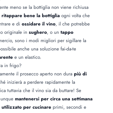
ente meno se la bottiglia non viene richiusa
i
ritappare bene la bottiglia
ogni volta che
entrare e di
ossidare il vino
, il che potrebbe
po originale in
sughero
, o un
tappo
rcio, sono i modi migliori per sigillare la
ossibile anche una soluzione fai-da-te
arente
e un elastico.
a in frigo?
tamente il prosecco aperto non dura
più di
ché inizierà a perdere rapidamente la
ca tuttavia che il vino sia da buttare! Se
omunque
mantenersi per circa una settimana
utilizzato per cucinare
primi, secondi e