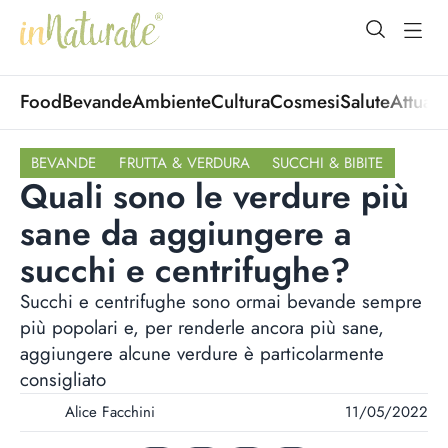
open Menu
open
Food
Bevande
Ambiente
Cultura
Cosmesi
Salute
Attuali
BEVANDE
FRUTTA & VERDURA
SUCCHI & BIBITE
Quali sono le verdure più
sane da aggiungere a
succhi e centrifughe?
Succhi e centrifughe sono ormai bevande sempre
più popolari e, per renderle ancora più sane,
aggiungere alcune verdure è particolarmente
consigliato
Alice Facchini
11/05/2022