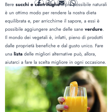
Bere
succhi e centrifughe
il più possibile naturali
facebook
twitter
mail
whatsapp
è un ottimo modo per rendere la nostra dieta
equilibrata e, per arricchirne il sapore, a essi è
possibile aggiungere anche delle sane
verdure
.
Il mondo dei vegetali è, infatti, pieno di prodotti
dalle proprietà benefiche e dal gusto unico. Fare
una
lista
delle migliori alternative può, allora,
aiutarci a fare la scelta migliore in ogni occasione.