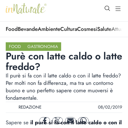
open Menu
open
Food
Bevande
Ambiente
Cultura
Cosmesi
Salute
Attuali
FOOD
GASTRONOMIA
Purè con latte caldo o latte
freddo?
Il purè si fa con il latte caldo o con il latte freddo?
Per molti non fa differenza, ma tra un contorno
buono e uno perfetto sapere come muoversi è
fondamentale.
REDAZIONE
08/02/2019
Sapere se
il puré si fa con il latte caldo o con il
facebook
twitter
mail
whatsapp