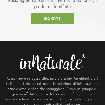
Resta aggiornato sulle ultime novità editoriali, i
prodotti e le offerte
ISCRIVITI
Footer
Raccontare e spiegare cibo, natura e salute. Un obiettivo più
facile a dirsi che a farsi, ma nella redazione di inNaturale non
sono queste le sfide che scoraggiano. Siamo un gruppo di
giovani affiatati in cerca del servizio perfetto, pronti a
raccontarvi le ultime novità e le storie più particolari riguardo il
complicato mondo dell’alimentazione.