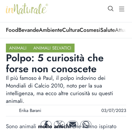
open Menu
open
Food
Bevande
Ambiente
Cultura
Cosmesi
Salute
Attuali
ANIMALI
ANIMALI SELVATICI
Polpo: 5 curiosità che
forse non conoscete
Il più famoso è Paul, il polpo indovino dei
Mondiali di Calcio 2010, noto per la sua
intelligenza, ma ecco altre curiosità su questi
animali.
Erika Barani
03/07/2023
Sono animali
molto antichi
che hanno ispirato
facebook
twitter
mail
whatsapp