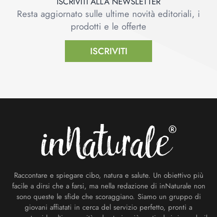
ISCRIVITI ALLA NEWSLETTER
Resta aggiornato sulle ultime novità editoriali, i
prodotti e le offerte
ISCRIVITI
Footer
Raccontare e spiegare cibo, natura e salute. Un obiettivo più
facile a dirsi che a farsi, ma nella redazione di inNaturale non
sono queste le sfide che scoraggiano. Siamo un gruppo di
giovani affiatati in cerca del servizio perfetto, pronti a