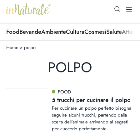
open Menu
open
Food
Bevande
Ambiente
Cultura
Cosmesi
Salute
Attuali
Home
>
polpo
POLPO
FOOD
5 trucchi per cucinare il polpo
Per cucinare un polpo perfetto bisogna
seguire alcuni trucchi, partendo dalla
scelta dell’animale arrivando ai segreti
per cuocerlo perfettamente.