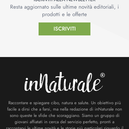
Resta aggiornato sulle ultime novità editoriali, i
prodotti e le offerte
ISCRIVITI
Footer
Raccontare e spiegare cibo, natura e salute. Un obiettivo più
facile a dirsi che a farsi, ma nella redazione di inNaturale non
sono queste le sfide che scoraggiano. Siamo un gruppo di
giovani affiatati in cerca del servizio perfetto, pronti a
raccontarvi le ultime novità e le storie più particolari riguardo il