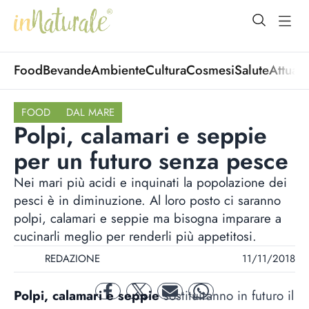
open Menu
open
Food
Bevande
Ambiente
Cultura
Cosmesi
Salute
Attuali
FOOD
DAL MARE
Polpi, calamari e seppie
per un futuro senza pesce
Nei mari più acidi e inquinati la popolazione dei
pesci è in diminuzione. Al loro posto ci saranno
polpi, calamari e seppie ma bisogna imparare a
cucinarli meglio per renderli più appetitosi.
REDAZIONE
11/11/2018
Polpi, calamari e seppie
sostituiranno in futuro il
facebook
twitter
mail
whatsapp