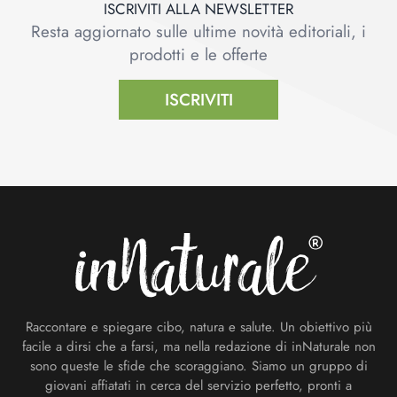
ISCRIVITI ALLA NEWSLETTER
Resta aggiornato sulle ultime novità editoriali, i
prodotti e le offerte
ISCRIVITI
Footer
Raccontare e spiegare cibo, natura e salute. Un obiettivo più
facile a dirsi che a farsi, ma nella redazione di inNaturale non
sono queste le sfide che scoraggiano. Siamo un gruppo di
giovani affiatati in cerca del servizio perfetto, pronti a