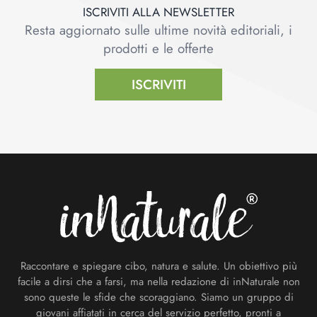
ISCRIVITI ALLA NEWSLETTER
Resta aggiornato sulle ultime novità editoriali, i
prodotti e le offerte
ISCRIVITI
Footer
Raccontare e spiegare cibo, natura e salute. Un obiettivo più
facile a dirsi che a farsi, ma nella redazione di inNaturale non
sono queste le sfide che scoraggiano. Siamo un gruppo di
giovani affiatati in cerca del servizio perfetto, pronti a