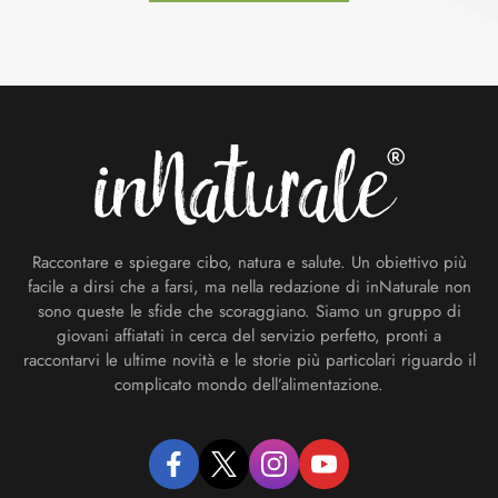
Footer
Raccontare e spiegare cibo, natura e salute. Un obiettivo più
facile a dirsi che a farsi, ma nella redazione di inNaturale non
sono queste le sfide che scoraggiano. Siamo un gruppo di
giovani affiatati in cerca del servizio perfetto, pronti a
raccontarvi le ultime novità e le storie più particolari riguardo il
complicato mondo dell’alimentazione.
facebook
twitter
instagram
youtube