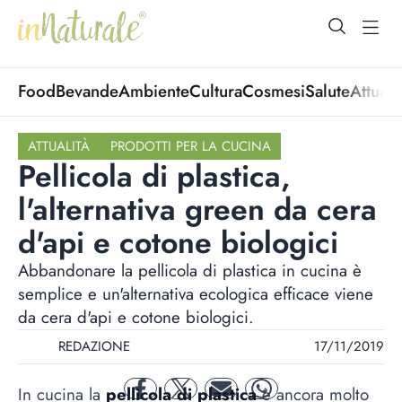
open Menu
open
Food
Bevande
Ambiente
Cultura
Cosmesi
Salute
Attuali
ATTUALITÀ
PRODOTTI PER LA CUCINA
Pellicola di plastica,
l'alternativa green da cera
d'api e cotone biologici
Abbandonare la pellicola di plastica in cucina è
semplice e un'alternativa ecologica efficace viene
da cera d'api e cotone biologici.
REDAZIONE
17/11/2019
In cucina la
pellicola di plastica
è ancora molto
facebook
twitter
mail
whatsapp