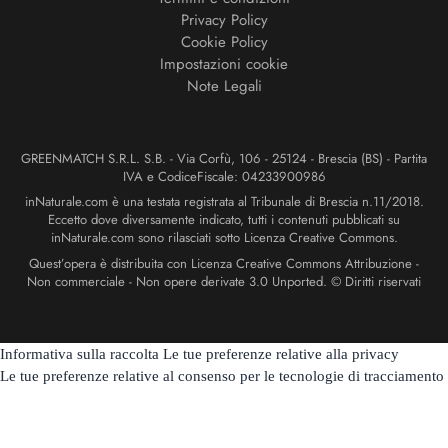
Privacy Policy
Cookie Policy
Impostazioni cookie
Note Legali
GREENMATCH S.R.L. S.B. - Via Corfù, 106 - 25124 - Brescia (BS) - Partita
IVA e CodiceFiscale: 04233900986
inNaturale.com è una testata registrata al Tribunale di Brescia n.11/2018.
Eccetto dove diversamente indicato, tutti i contenuti pubblicati su
inNaturale.com sono rilasciati sotto Licenza Creative Commons.
Quest’opera è distribuita con Licenza Creative Commons Attribuzione -
Non commerciale - Non opere derivate 3.0 Unported. © Diritti riservati
Informativa sulla raccolta
Le tue preferenze relative alla privacy
Le tue preferenze relative al consenso per le tecnologie di tracciamento