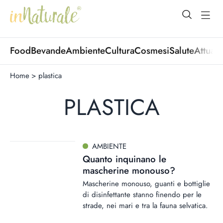
open Menu
open
Food
Bevande
Ambiente
Cultura
Cosmesi
Salute
Attuali
Home
>
plastica
PLASTICA
AMBIENTE
Quanto inquinano le
mascherine monouso?
Mascherine monouso, guanti e bottiglie
di disinfettante stanno finendo per le
strade, nei mari e tra la fauna selvatica.