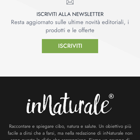
ISCRIVITI ALLA NEWSLETTER
Resta aggiornato sulle ultime novità editoriali, i
prodotti e le offerte
ISCRIVITI
Footer
Raccontare e spiegare cibo, natura e salute. Un obiettivo più
facile a dirsi che a farsi, ma nella redazione di inNaturale non
sono queste le sfide che scoraggiano. Siamo un gruppo di