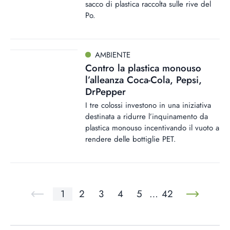
sacco di plastica raccolta sulle rive del
Po.
AMBIENTE
Contro la plastica monouso
l’alleanza Coca-Cola, Pepsi,
DrPepper
I tre colossi investono in una iniziativa
destinata a ridurre l’inquinamento da
plastica monouso incentivando il vuoto a
rendere delle bottiglie PET.
1
2
3
4
5
…
42