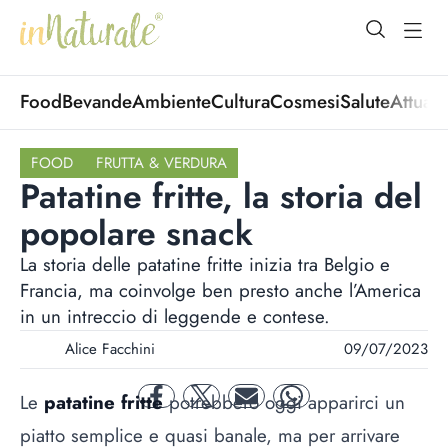
open Menu
open
Food
Bevande
Ambiente
Cultura
Cosmesi
Salute
Attuali
FOOD
FRUTTA & VERDURA
Patatine fritte, la storia del
popolare snack
La storia delle patatine fritte inizia tra Belgio e
Francia, ma coinvolge ben presto anche l’America
in un intreccio di leggende e contese.
Alice Facchini
09/07/2023
Le
patatine fritte
potrebbero oggi apparirci un
facebook
twitter
mail
whatsapp
piatto semplice e quasi banale, ma per arrivare