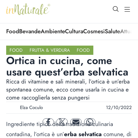
open Menu
open
Food
Bevande
Ambiente
Cultura
Cosmesi
Salute
Attuali
FOOD
FRUTTA & VERDURA
FOOD
Ortica in cucina, come
usare quest’erba selvatica
Ricca di vitamine e sali minerali, l’ortica è un’erba
spontanea comune, ecco come usarla in cucina e
come raccoglierla senza pungersi
Elza Coculo
12/10/2022
Ingrediente tipico della tradizione culinaria
facebook
twitter
mail
whatsapp
contadina, l’ortica è un’
erba selvatica
comune, di