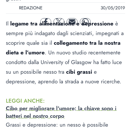
REDAZIONE
30/05/2019
Il
legame tra alimentazione e depressione
è
facebook
twitter
mail
whatsapp
sempre più indagato dagli scienziati, impegnati a
scoprire quale sia il
collegamento tra la nostra
dieta e l’umore
. Un nuovo studio recentemente
condotto dalla University of Glasgow ha fatto luce
su un possibile nesso tra
cibi grassi
e
depressione, aprendo la strada a nuove ricerche.
LEGGI ANCHE
:
Cibo per migliorare l'umore: la chiave sono i
batteri nel nostro corpo
Grassi e depressione: un nesso è possibile