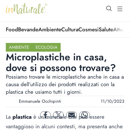
open Menu
open
Food
Bevande
Ambiente
Cultura
Cosmesi
Salute
Attuali
AMBIENTE
ECOLOGIA
Microplastiche in casa,
dove si possono trovare?
Possiamo trovare le microplastiche anche in casa a
causa dell’utilizzo dei prodotti realizzati con la
plastica che usiamo tutti i giorni.
Emmanuele Occhipinti
11/10/2023
La
plastica
è un materiale che può essere
facebook
twitter
mail
whatsapp
vantaggioso in alcuni contesti, ma presenta anche