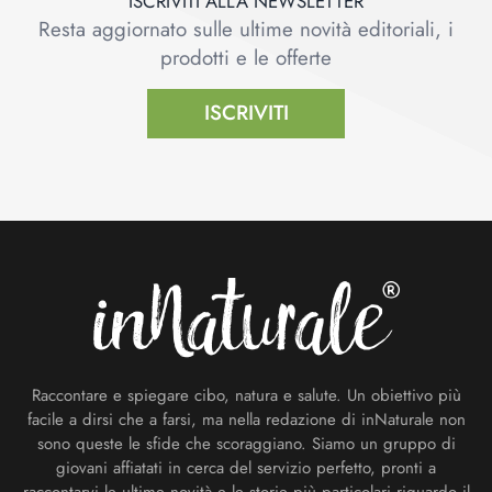
ISCRIVITI ALLA NEWSLETTER
Resta aggiornato sulle ultime novità editoriali, i
prodotti e le offerte
ISCRIVITI
Footer
Raccontare e spiegare cibo, natura e salute. Un obiettivo più
facile a dirsi che a farsi, ma nella redazione di inNaturale non
sono queste le sfide che scoraggiano. Siamo un gruppo di
giovani affiatati in cerca del servizio perfetto, pronti a
raccontarvi le ultime novità e le storie più particolari riguardo il