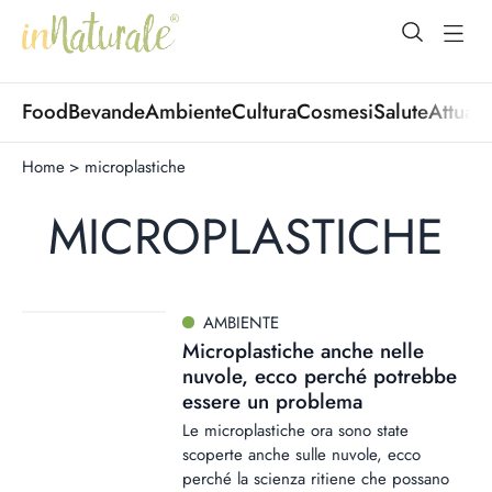
open Menu
open
Food
Bevande
Ambiente
Cultura
Cosmesi
Salute
Attuali
Home
>
microplastiche
MICROPLASTICHE
AMBIENTE
Microplastiche anche nelle
nuvole, ecco perché potrebbe
essere un problema
Le microplastiche ora sono state
scoperte anche sulle nuvole, ecco
perché la scienza ritiene che possano