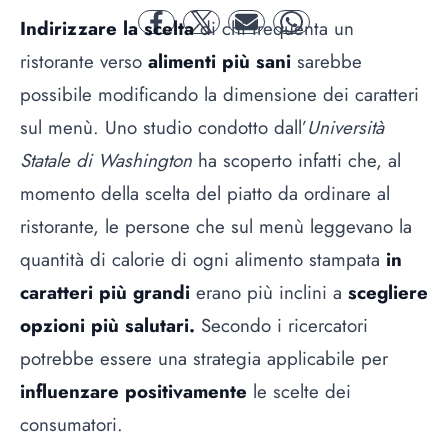
Indirizzare la scelta
di chi frequenta un
facebook
twitter
mail
whatsapp
ristorante verso
alimenti più sani
sarebbe
possibile modificando la dimensione dei caratteri
sul menù. Uno studio condotto dall’
Università
Statale di Washington
ha scoperto infatti che, al
momento della scelta del piatto da ordinare al
ristorante, le persone che sul menù leggevano la
quantità di calorie di ogni alimento stampata
in
caratteri più grandi
erano più inclini a
scegliere
opzioni più salutari.
Secondo i ricercatori
potrebbe essere una strategia applicabile per
influenzare positivamente
le scelte dei
consumatori.