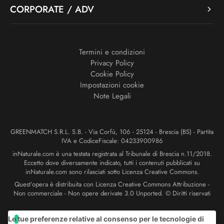
CORPORATE / ADV
Termini e condizioni
Privacy Policy
Cookie Policy
Impostazioni cookie
Note Legali
GREENMATCH S.R.L. S.B. - Via Corfù, 106 - 25124 - Brescia (BS) - Partita
IVA e CodiceFiscale: 04233900986
inNaturale.com è una testata registrata al Tribunale di Brescia n.11/2018.
Eccetto dove diversamente indicato, tutti i contenuti pubblicati su
inNaturale.com sono rilasciati sotto Licenza Creative Commons.
Quest’opera è distribuita con Licenza Creative Commons Attribuzione -
Non commerciale - Non opere derivate 3.0 Unported. © Diritti riservati
Le tue preferenze relative al consenso per le tecnologie di