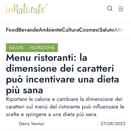
open Menu
open
Food
Bevande
Ambiente
Cultura
Cosmesi
Salute
Attuali
SALUTE
NUTRIZIONE
Menu ristoranti: la
dimensione dei caratteri
può incentivare una dieta
più sana
Riportare le calorie e cambiare la dimensione dei
caratteri sul menù del ristorante può influenzare le
scelte e spingere a una dieta più sana.
Denis Venturi
27/09/2023