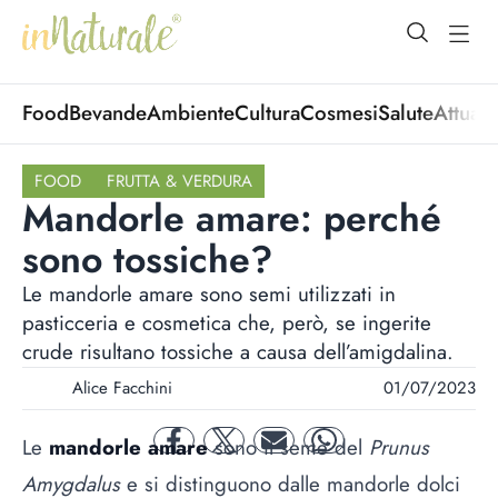
open Menu
open
Food
Bevande
Ambiente
Cultura
Cosmesi
Salute
Attuali
FOOD
FRUTTA & VERDURA
Mandorle amare: perché
sono tossiche?
Le mandorle amare sono semi utilizzati in
pasticceria e cosmetica che, però, se ingerite
crude risultano tossiche a causa dell’amigdalina.
Alice Facchini
01/07/2023
Le
mandorle amare
sono il seme del
Prunus
facebook
twitter
mail
whatsapp
Amygdalus
e si distinguono dalle mandorle dolci