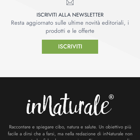
ISCRIVITI ALLA NEWSLETTER
Resta aggiornato sulle ultime novità editoriali, i
prodotti e le offerte
ISCRIVITI
Footer
Raccontare e spiegare cibo, natura e salute. Un obiettivo più
facile a dirsi che a farsi, ma nella redazione di inNaturale non