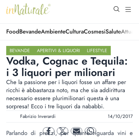
open Menu
open
Food
Bevande
Ambiente
Cultura
Cosmesi
Salute
Attuali
BEVANDE
APERITIVI & LIQUORI
LIFESTYLE
Vodka, Cognac e Tequila:
i 3 liquori per milionari
Che la passione per i liquori fosse un affare per
ricchi è abbastanza noto, ma che sia addirittura
necessario essere plurimilionari questa è una
sorpresa! Ecco i tre liquori da nababbi.
Fabrizio Inverardi
14/10/2017
Parlando di prezzi, per quanto riguarda vini e
facebook
twitter
mail
whatsapp