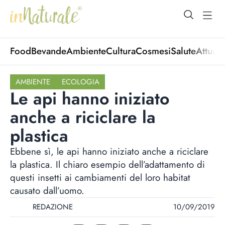
open Menu
open
Food
Bevande
Ambiente
Cultura
Cosmesi
Salute
Attuali
AMBIENTE
ECOLOGIA
Le api hanno iniziato
anche a riciclare la
plastica
Ebbene sì, le api hanno iniziato anche a riciclare
la plastica. Il chiaro esempio dell’adattamento di
questi insetti ai cambiamenti del loro habitat
causato dall’uomo.
REDAZIONE
10/09/2019