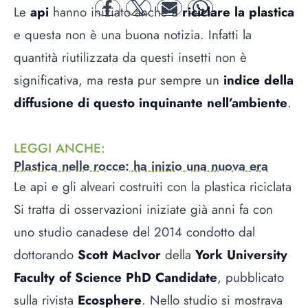
Le
api
hanno iniziato anche a
riciclare la plastica
facebook
twitter
mail
whatsapp
e questa non è una buona notizia. Infatti la
quantità riutilizzata da questi insetti non è
significativa, ma resta pur sempre un
indice della
diffusione di questo inquinante nell’ambiente
.
LEGGI ANCHE
:
Plastica nelle rocce: ha inizio una nuova era
Le api e gli alveari costruiti con la plastica riciclata
Si tratta di osservazioni iniziate già anni fa con
uno studio canadese del 2014 condotto dal
dottorando
Scott MacIvor
della
York University
Faculty of Science PhD Candidate
, pubblicato
sulla rivista
Ecosphere
. Nello studio si mostrava