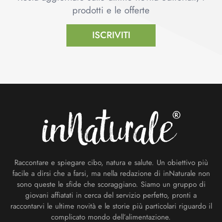
prodotti e le offerte
ISCRIVITI
Footer
Raccontare e spiegare cibo, natura e salute. Un obiettivo più
facile a dirsi che a farsi, ma nella redazione di inNaturale non
sono queste le sfide che scoraggiano. Siamo un gruppo di
giovani affiatati in cerca del servizio perfetto, pronti a
raccontarvi le ultime novità e le storie più particolari riguardo il
complicato mondo dell’alimentazione.