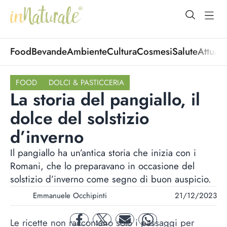
open Menu
open
Food
Bevande
Ambiente
Cultura
Cosmesi
Salute
Attuali
FOOD
DOLCI & PASTICCERIA
La storia del pangiallo, il
dolce del solstizio
d’inverno
Il pangiallo ha un’antica storia che inizia con i
Romani, che lo preparavano in occasione del
solstizio d’inverno come segno di buon auspicio.
Emmanuele Occhipinti
21/12/2023
Le ricette non raccontano solo i passaggi per
facebook
twitter
mail
whatsapp